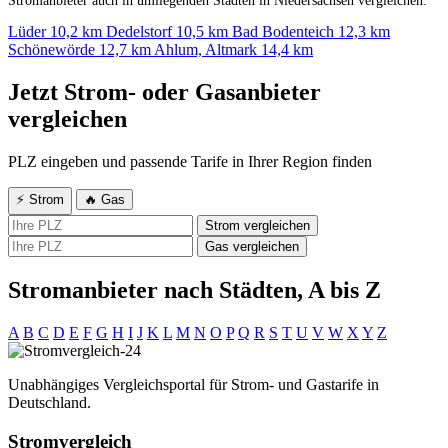
Stromanbieter auch in umliegenden Städten in Niedersachsen vergleichen:
Lüder
10,2 km
Dedelstorf
10,5 km
Bad Bodenteich
12,3 km
Schönewörde
12,7 km
Ahlum, Altmark
14,4 km
Jetzt Strom- oder Gasanbieter
vergleichen
PLZ eingeben und passende Tarife in Ihrer Region finden
⚡ Strom
🔥 Gas
Strom vergleichen
Gas vergleichen
Stromanbieter nach Städten, A bis Z
A
B
C
D
E
F
G
H
I
J
K
L
M
N
O
P
Q
R
S
T
U
V
W
X
Y
Z
Unabhängiges Vergleichsportal für Strom- und Gastarife in
Deutschland.
Stromvergleich