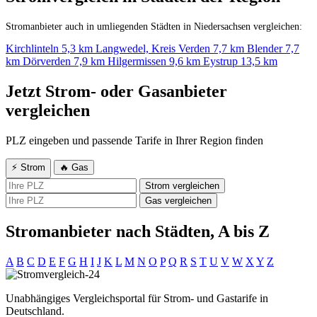
Stromanbieter auch in umliegenden Städten in Niedersachsen vergleichen:
Kirchlinteln
5,3 km
Langwedel, Kreis Verden
7,7 km
Blender
7,7
km
Dörverden
7,9 km
Hilgermissen
9,6 km
Eystrup
13,5 km
Jetzt Strom- oder Gasanbieter
vergleichen
PLZ eingeben und passende Tarife in Ihrer Region finden
⚡ Strom
🔥 Gas
Strom vergleichen
Gas vergleichen
Stromanbieter nach Städten, A bis Z
A
B
C
D
E
F
G
H
I
J
K
L
M
N
O
P
Q
R
S
T
U
V
W
X
Y
Z
Unabhängiges Vergleichsportal für Strom- und Gastarife in
Deutschland.