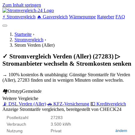
Zum Inhalt springen
⚡ Stromvergleich
🔥 Gasvergleich
Wärmepumpe
Ratgeber
FAQ
Startseite
›
Stromvergleich
›
Strom Verden (Aller)
✓ Stromvergleich Verden (Aller) (27283) ▷
Stromanbieter wechseln & Stromkosten senken
→ 100% kostenlos & unabhängig: Günstige Stromtarife für Verden
(Aller), 27283 finden und in wenigen Minuten online wechseln.
🏘
Ortstyp
Gemeinde
Weitere Vergleiche
📡 DSL Verden (Aller)
🚗 KFZ-Versicherung
💵 Kreditvergleich
Anzeige
Stromtarife vergleichen, bereitgestellt von CHECK24