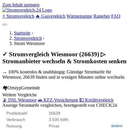
Zum Inhalt springen
⚡ Stromvergleich
🔥 Gasvergleich
Wärmepumpe
Ratgeber
FAQ
Startseite
›
Stromvergleich
›
Strom Wiesmoor
✓ Stromvergleich Wiesmoor (26639) ▷
Stromanbieter wechseln & Stromkosten senken
→ 100% kostenlos & unabhängig: Günstige Stromtarife für
Wiesmoor, 26639 finden und in wenigen Minuten online wechseln.
🏘
Ortstyp
Gemeinde
Weitere Vergleiche
📡 DSL Wiesmoor
🚗 KFZ-Versicherung
💵 Kreditvergleich
Anzeige
Stromtarife vergleichen, bereitgestellt von CHECK24