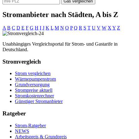
Gas vergleichen
Stromanbieter nach Städten, A bis Z
A
B
C
D
E
F
G
H
I
J
K
L
M
N
O
P
Q
R
S
T
U
V
W
X
Y
Z
Unabhängiges Vergleichsportal für Strom- und Gastarife in
Deutschland.
Stromvergleich
Strom vergleichen
Wärmepumpenstrom
Grundversorgung
Strompreise aktuell
Stromkostenrechner
Günstiger Stromanbieter
Ratgeber
Strom-Ratgeber
NEWS
Arbeitspreis & Grundpreis