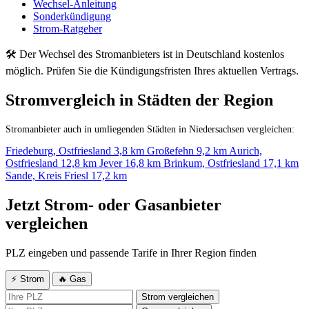
Wechsel-Anleitung
Sonderkündigung
Strom-Ratgeber
🛠 Der Wechsel des Stromanbieters ist in Deutschland kostenlos
möglich. Prüfen Sie die Kündigungsfristen Ihres aktuellen Vertrags.
Stromvergleich in Städten der Region
Stromanbieter auch in umliegenden Städten in Niedersachsen vergleichen:
Friedeburg, Ostfriesland
3,8 km
Großefehn
9,2 km
Aurich,
Ostfriesland
12,8 km
Jever
16,8 km
Brinkum, Ostfriesland
17,1 km
Sande, Kreis Friesl
17,2 km
Jetzt Strom- oder Gasanbieter
vergleichen
PLZ eingeben und passende Tarife in Ihrer Region finden
⚡ Strom
🔥 Gas
Strom vergleichen