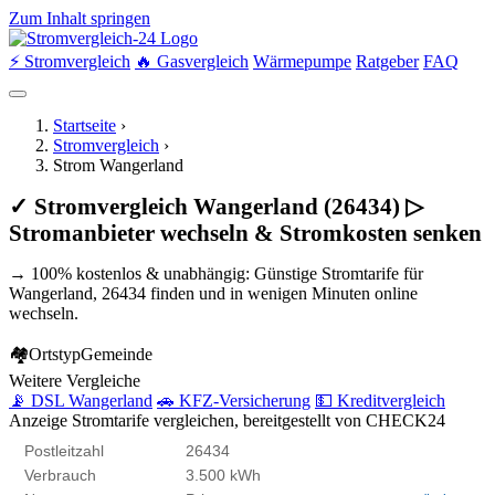
Zum Inhalt springen
⚡ Stromvergleich
🔥 Gasvergleich
Wärmepumpe
Ratgeber
FAQ
Startseite
›
Stromvergleich
›
Strom Wangerland
✓ Stromvergleich Wangerland (26434) ▷
Stromanbieter wechseln & Stromkosten senken
→ 100% kostenlos & unabhängig: Günstige Stromtarife für
Wangerland, 26434 finden und in wenigen Minuten online
wechseln.
🏘
Ortstyp
Gemeinde
Weitere Vergleiche
📡 DSL Wangerland
🚗 KFZ-Versicherung
💵 Kreditvergleich
Anzeige
Stromtarife vergleichen, bereitgestellt von CHECK24