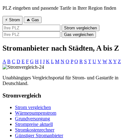
PLZ eingeben und passende Tarife in Ihrer Region finden
⚡ Strom
🔥 Gas
Strom vergleichen
Gas vergleichen
Stromanbieter nach Städten, A bis Z
A
B
C
D
E
F
G
H
I
J
K
L
M
N
O
P
Q
R
S
T
U
V
W
X
Y
Z
Unabhängiges Vergleichsportal für Strom- und Gastarife in
Deutschland.
Stromvergleich
Strom vergleichen
Wärmepumpenstrom
Grundversorgung
Strompreise aktuell
Stromkostenrechner
Günstiger Stromanbieter