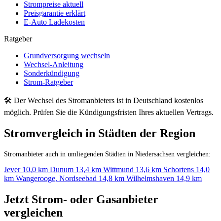
Strompreise aktuell
Preisgarantie erklärt
E-Auto Ladekosten
Ratgeber
Grundversorgung wechseln
Wechsel-Anleitung
Sonderkündigung
Strom-Ratgeber
🛠 Der Wechsel des Stromanbieters ist in Deutschland kostenlos
möglich. Prüfen Sie die Kündigungsfristen Ihres aktuellen Vertrags.
Stromvergleich in Städten der Region
Stromanbieter auch in umliegenden Städten in Niedersachsen vergleichen:
Jever
10,0 km
Dunum
13,4 km
Wittmund
13,6 km
Schortens
14,0
km
Wangerooge, Nordseebad
14,8 km
Wilhelmshaven
14,9 km
Jetzt Strom- oder Gasanbieter
vergleichen