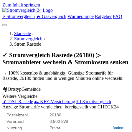
Zum Inhalt springen
⚡ Stromvergleich
🔥 Gasvergleich
Wärmepumpe
Ratgeber
FAQ
Startseite
›
Stromvergleich
›
Strom Rastede
✓ Stromvergleich Rastede (26180) ▷
Stromanbieter wechseln & Stromkosten senken
→ 100% kostenlos & unabhängig: Günstige Stromtarife für
Rastede, 26180 finden und in wenigen Minuten online wechseln.
🏘
Ortstyp
Gemeinde
Weitere Vergleiche
📡 DSL Rastede
🚗 KFZ-Versicherung
💵 Kreditvergleich
Anzeige
Stromtarife vergleichen, bereitgestellt von CHECK24