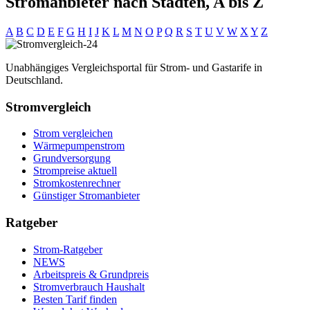
Stromanbieter nach Städten, A bis Z
A
B
C
D
E
F
G
H
I
J
K
L
M
N
O
P
Q
R
S
T
U
V
W
X
Y
Z
Unabhängiges Vergleichsportal für Strom- und Gastarife in
Deutschland.
Stromvergleich
Strom vergleichen
Wärmepumpenstrom
Grundversorgung
Strompreise aktuell
Stromkostenrechner
Günstiger Stromanbieter
Ratgeber
Strom-Ratgeber
NEWS
Arbeitspreis & Grundpreis
Stromverbrauch Haushalt
Besten Tarif finden