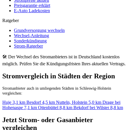
Strompreise aktuell
Preisgarantie erklärt
E-Auto Ladekosten
Ratgeber
Grundversorgung wechseln
Wechsel-Anleitung
Sonderkündigung
Strom-Ratgeber
🛠 Der Wechsel des Stromanbieters ist in Deutschland kostenlos
möglich. Prüfen Sie die Kündigungsfristen Ihres aktuellen Vertrags.
Stromvergleich in Städten der Region
Stromanbieter auch in umliegenden Städten in Schleswig-Holstein
vergleichen:
Huje
3,1 km
Besdorf
4,5 km
Nutteln, Holstein
5,0 km
Drage bei
Hohenaspe
7,1 km
Ottenbüttel
8,8 km
Bekdorf bei Wilster
8,8 km
Jetzt Strom- oder Gasanbieter
vergleichen