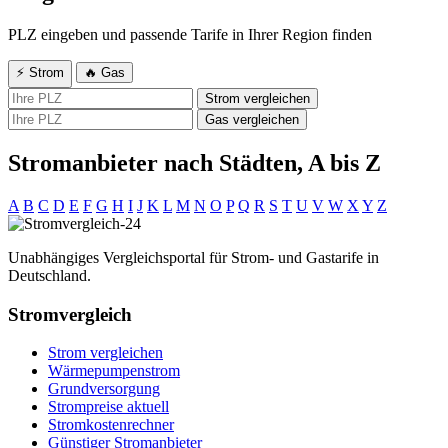
PLZ eingeben und passende Tarife in Ihrer Region finden
⚡ Strom
🔥 Gas
Strom vergleichen
Gas vergleichen
Stromanbieter nach Städten, A bis Z
A
B
C
D
E
F
G
H
I
J
K
L
M
N
O
P
Q
R
S
T
U
V
W
X
Y
Z
Unabhängiges Vergleichsportal für Strom- und Gastarife in
Deutschland.
Stromvergleich
Strom vergleichen
Wärmepumpenstrom
Grundversorgung
Strompreise aktuell
Stromkostenrechner
Günstiger Stromanbieter