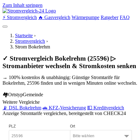
Zum Inhalt springen
⚡ Stromvergleich
🔥 Gasvergleich
Wärmepumpe
Ratgeber
FAQ
Startseite
›
Stromvergleich
›
Strom Bokelrehm
✓ Stromvergleich Bokelrehm (25596) ▷
Stromanbieter wechseln & Stromkosten senken
→ 100% kostenlos & unabhängig: Günstige Stromtarife für
Bokelrehm, 25596 finden und in wenigen Minuten online wechseln.
🏘
Ortstyp
Gemeinde
Weitere Vergleiche
📡 DSL Bokelrehm
🚗 KFZ-Versicherung
💵 Kreditvergleich
Anzeige
Stromtarife vergleichen, bereitgestellt von CHECK24