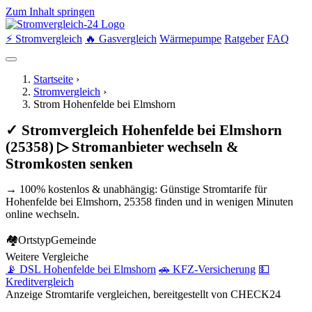
Zum Inhalt springen
⚡ Stromvergleich
🔥 Gasvergleich
Wärmepumpe
Ratgeber
FAQ
Startseite
›
Stromvergleich
›
Strom Hohenfelde bei Elmshorn
✓ Stromvergleich Hohenfelde bei Elmshorn
(25358) ▷ Stromanbieter wechseln &
Stromkosten senken
→ 100% kostenlos & unabhängig: Günstige Stromtarife für
Hohenfelde bei Elmshorn, 25358 finden und in wenigen Minuten
online wechseln.
🏘
Ortstyp
Gemeinde
Weitere Vergleiche
📡 DSL Hohenfelde bei Elmshorn
🚗 KFZ-Versicherung
💵
Kreditvergleich
Anzeige
Stromtarife vergleichen, bereitgestellt von CHECK24