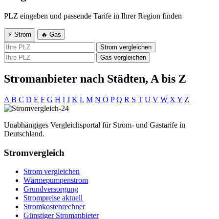
PLZ eingeben und passende Tarife in Ihrer Region finden
⚡ Strom
🔥 Gas
Strom vergleichen
Gas vergleichen
Stromanbieter nach Städten, A bis Z
A
B
C
D
E
F
G
H
I
J
K
L
M
N
O
P
Q
R
S
T
U
V
W
X
Y
Z
Unabhängiges Vergleichsportal für Strom- und Gastarife in
Deutschland.
Stromvergleich
Strom vergleichen
Wärmepumpenstrom
Grundversorgung
Strompreise aktuell
Stromkostenrechner
Günstiger Stromanbieter