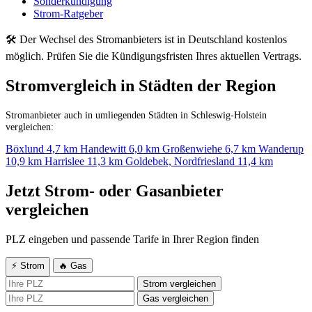
Sonderkündigung
Strom-Ratgeber
🛠 Der Wechsel des Stromanbieters ist in Deutschland kostenlos
möglich. Prüfen Sie die Kündigungsfristen Ihres aktuellen Vertrags.
Stromvergleich in Städten der Region
Stromanbieter auch in umliegenden Städten in Schleswig-Holstein
vergleichen:
Böxlund
4,7 km
Handewitt
6,0 km
Großenwiehe
6,7 km
Wanderup
10,9 km
Harrislee
11,3 km
Goldebek, Nordfriesland
11,4 km
Jetzt Strom- oder Gasanbieter
vergleichen
PLZ eingeben und passende Tarife in Ihrer Region finden
⚡ Strom
🔥 Gas
Strom vergleichen
Gas vergleichen