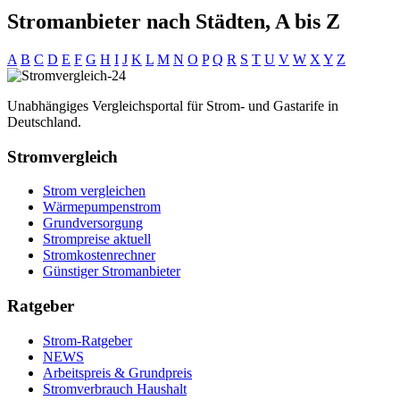
Stromanbieter nach Städten, A bis Z
A
B
C
D
E
F
G
H
I
J
K
L
M
N
O
P
Q
R
S
T
U
V
W
X
Y
Z
Unabhängiges Vergleichsportal für Strom- und Gastarife in
Deutschland.
Stromvergleich
Strom vergleichen
Wärmepumpenstrom
Grundversorgung
Strompreise aktuell
Stromkostenrechner
Günstiger Stromanbieter
Ratgeber
Strom-Ratgeber
NEWS
Arbeitspreis & Grundpreis
Stromverbrauch Haushalt