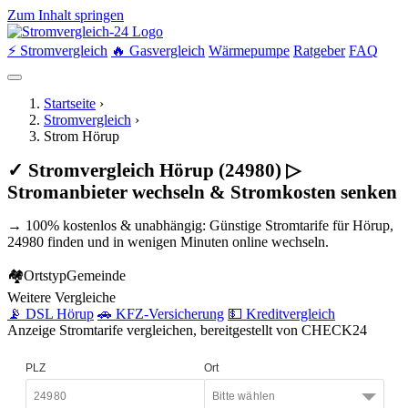
Zum Inhalt springen
⚡ Stromvergleich
🔥 Gasvergleich
Wärmepumpe
Ratgeber
FAQ
Startseite
›
Stromvergleich
›
Strom Hörup
✓ Stromvergleich Hörup (24980) ▷
Stromanbieter wechseln & Stromkosten senken
→ 100% kostenlos & unabhängig: Günstige Stromtarife für Hörup,
24980 finden und in wenigen Minuten online wechseln.
🏘
Ortstyp
Gemeinde
Weitere Vergleiche
📡 DSL Hörup
🚗 KFZ-Versicherung
💵 Kreditvergleich
Anzeige
Stromtarife vergleichen, bereitgestellt von CHECK24