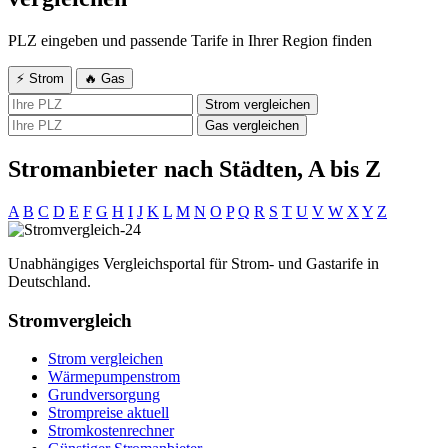
PLZ eingeben und passende Tarife in Ihrer Region finden
⚡ Strom
🔥 Gas
Strom vergleichen
Gas vergleichen
Stromanbieter nach Städten, A bis Z
A
B
C
D
E
F
G
H
I
J
K
L
M
N
O
P
Q
R
S
T
U
V
W
X
Y
Z
Unabhängiges Vergleichsportal für Strom- und Gastarife in
Deutschland.
Stromvergleich
Strom vergleichen
Wärmepumpenstrom
Grundversorgung
Strompreise aktuell
Stromkostenrechner