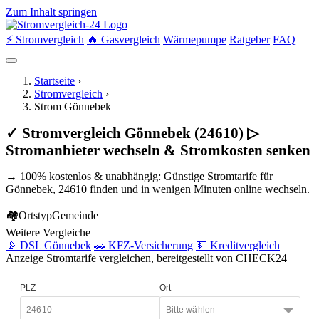
Zum Inhalt springen
⚡ Stromvergleich
🔥 Gasvergleich
Wärmepumpe
Ratgeber
FAQ
Startseite
›
Stromvergleich
›
Strom Gönnebek
✓ Stromvergleich Gönnebek (24610) ▷
Stromanbieter wechseln & Stromkosten senken
→ 100% kostenlos & unabhängig: Günstige Stromtarife für
Gönnebek, 24610 finden und in wenigen Minuten online wechseln.
🏘
Ortstyp
Gemeinde
Weitere Vergleiche
📡 DSL Gönnebek
🚗 KFZ-Versicherung
💵 Kreditvergleich
Anzeige
Stromtarife vergleichen, bereitgestellt von CHECK24