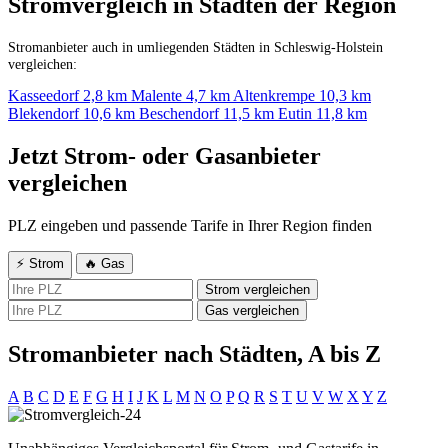
Stromvergleich in Städten der Region
Stromanbieter auch in umliegenden Städten in Schleswig-Holstein
vergleichen:
Kasseedorf
2,8 km
Malente
4,7 km
Altenkrempe
10,3 km
Blekendorf
10,6 km
Beschendorf
11,5 km
Eutin
11,8 km
Jetzt Strom- oder Gasanbieter
vergleichen
PLZ eingeben und passende Tarife in Ihrer Region finden
⚡ Strom
🔥 Gas
Strom vergleichen
Gas vergleichen
Stromanbieter nach Städten, A bis Z
A
B
C
D
E
F
G
H
I
J
K
L
M
N
O
P
Q
R
S
T
U
V
W
X
Y
Z