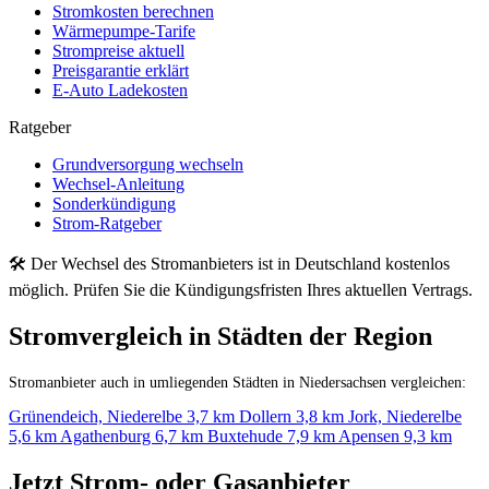
Stromkosten berechnen
Wärmepumpe-Tarife
Strompreise aktuell
Preisgarantie erklärt
E-Auto Ladekosten
Ratgeber
Grundversorgung wechseln
Wechsel-Anleitung
Sonderkündigung
Strom-Ratgeber
🛠 Der Wechsel des Stromanbieters ist in Deutschland kostenlos
möglich. Prüfen Sie die Kündigungsfristen Ihres aktuellen Vertrags.
Stromvergleich in Städten der Region
Stromanbieter auch in umliegenden Städten in Niedersachsen vergleichen:
Grünendeich, Niederelbe
3,7 km
Dollern
3,8 km
Jork, Niederelbe
5,6 km
Agathenburg
6,7 km
Buxtehude
7,9 km
Apensen
9,3 km
Jetzt Strom- oder Gasanbieter