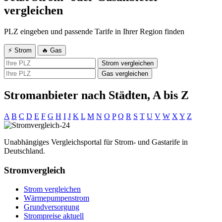
vergleichen
PLZ eingeben und passende Tarife in Ihrer Region finden
⚡ Strom
🔥 Gas
Strom vergleichen
Gas vergleichen
Stromanbieter nach Städten, A bis Z
A
B
C
D
E
F
G
H
I
J
K
L
M
N
O
P
Q
R
S
T
U
V
W
X
Y
Z
Unabhängiges Vergleichsportal für Strom- und Gastarife in
Deutschland.
Stromvergleich
Strom vergleichen
Wärmepumpenstrom
Grundversorgung
Strompreise aktuell