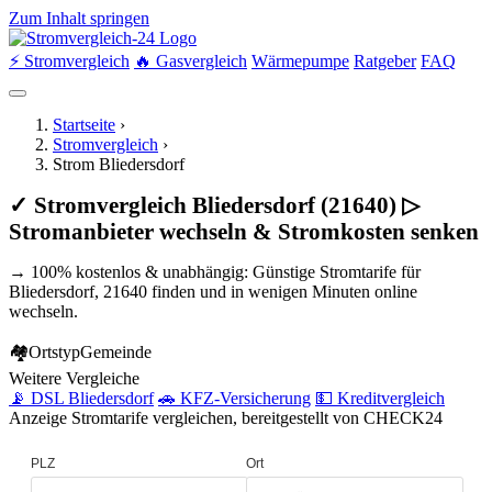
Zum Inhalt springen
⚡ Stromvergleich
🔥 Gasvergleich
Wärmepumpe
Ratgeber
FAQ
Startseite
›
Stromvergleich
›
Strom Bliedersdorf
✓ Stromvergleich Bliedersdorf (21640) ▷
Stromanbieter wechseln & Stromkosten senken
→ 100% kostenlos & unabhängig: Günstige Stromtarife für
Bliedersdorf, 21640 finden und in wenigen Minuten online
wechseln.
🏘
Ortstyp
Gemeinde
Weitere Vergleiche
📡 DSL Bliedersdorf
🚗 KFZ-Versicherung
💵 Kreditvergleich
Anzeige
Stromtarife vergleichen, bereitgestellt von CHECK24