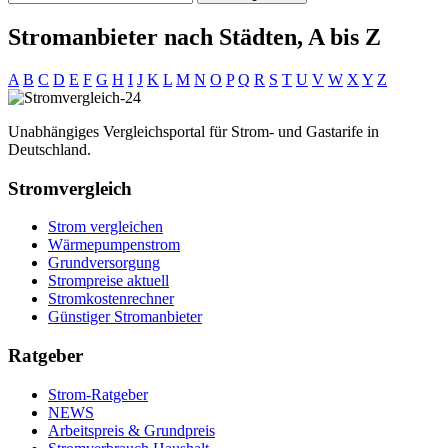
Stromanbieter nach Städten, A bis Z
A
B
C
D
E
F
G
H
I
J
K
L
M
N
O
P
Q
R
S
T
U
V
W
X
Y
Z
Unabhängiges Vergleichsportal für Strom- und Gastarife in
Deutschland.
Stromvergleich
Strom vergleichen
Wärmepumpenstrom
Grundversorgung
Strompreise aktuell
Stromkostenrechner
Günstiger Stromanbieter
Ratgeber
Strom-Ratgeber
NEWS
Arbeitspreis & Grundpreis