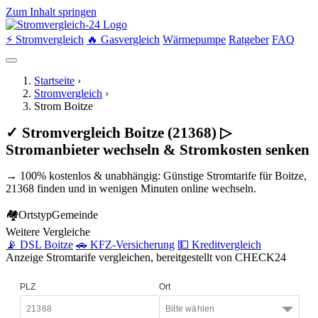
Zum Inhalt springen
⚡ Stromvergleich
🔥 Gasvergleich
Wärmepumpe
Ratgeber
FAQ
Startseite
›
Stromvergleich
›
Strom Boitze
✓ Stromvergleich Boitze (21368) ▷
Stromanbieter wechseln & Stromkosten senken
→ 100% kostenlos & unabhängig: Günstige Stromtarife für Boitze,
21368 finden und in wenigen Minuten online wechseln.
🏘
Ortstyp
Gemeinde
Weitere Vergleiche
📡 DSL Boitze
🚗 KFZ-Versicherung
💵 Kreditvergleich
Anzeige
Stromtarife vergleichen, bereitgestellt von CHECK24