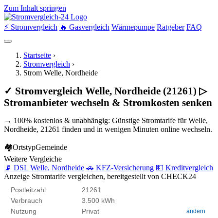
Zum Inhalt springen
⚡ Stromvergleich
🔥 Gasvergleich
Wärmepumpe
Ratgeber
FAQ
Startseite
›
Stromvergleich
›
Strom Welle, Nordheide
✓ Stromvergleich Welle, Nordheide (21261) ▷
Stromanbieter wechseln & Stromkosten senken
→ 100% kostenlos & unabhängig: Günstige Stromtarife für Welle,
Nordheide, 21261 finden und in wenigen Minuten online wechseln.
🏘
Ortstyp
Gemeinde
Weitere Vergleiche
📡 DSL Welle, Nordheide
🚗 KFZ-Versicherung
💵 Kreditvergleich
Anzeige
Stromtarife vergleichen, bereitgestellt von CHECK24