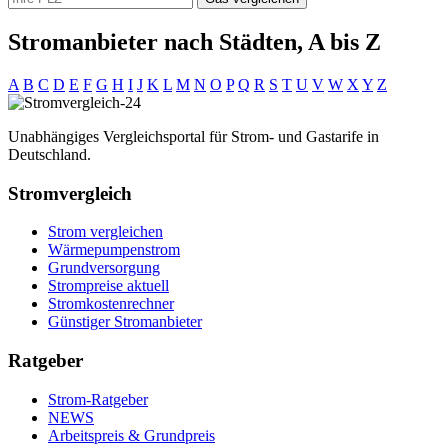
Stromanbieter nach Städten, A bis Z
A
B
C
D
E
F
G
H
I
J
K
L
M
N
O
P
Q
R
S
T
U
V
W
X
Y
Z
Unabhängiges Vergleichsportal für Strom- und Gastarife in
Deutschland.
Stromvergleich
Strom vergleichen
Wärmepumpenstrom
Grundversorgung
Strompreise aktuell
Stromkostenrechner
Günstiger Stromanbieter
Ratgeber
Strom-Ratgeber
NEWS
Arbeitspreis & Grundpreis