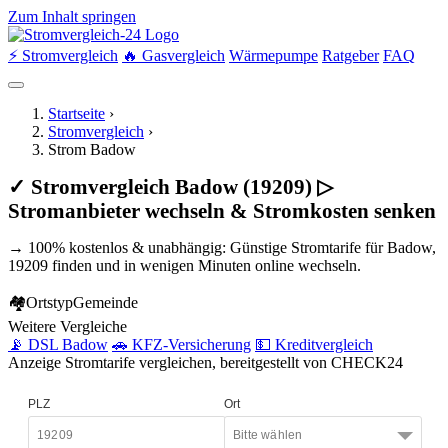
Zum Inhalt springen
⚡ Stromvergleich
🔥 Gasvergleich
Wärmepumpe
Ratgeber
FAQ
Startseite
›
Stromvergleich
›
Strom Badow
✓ Stromvergleich Badow (19209) ▷
Stromanbieter wechseln & Stromkosten senken
→ 100% kostenlos & unabhängig: Günstige Stromtarife für Badow,
19209 finden und in wenigen Minuten online wechseln.
🏘
Ortstyp
Gemeinde
Weitere Vergleiche
📡 DSL Badow
🚗 KFZ-Versicherung
💵 Kreditvergleich
Anzeige
Stromtarife vergleichen, bereitgestellt von CHECK24