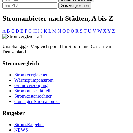
Gas vergleichen
Stromanbieter nach Städten, A bis Z
A
B
C
D
E
F
G
H
I
J
K
L
M
N
O
P
Q
R
S
T
U
V
W
X
Y
Z
Unabhängiges Vergleichsportal für Strom- und Gastarife in
Deutschland.
Stromvergleich
Strom vergleichen
Wärmepumpenstrom
Grundversorgung
Strompreise aktuell
Stromkostenrechner
Günstiger Stromanbieter
Ratgeber
Strom-Ratgeber
NEWS