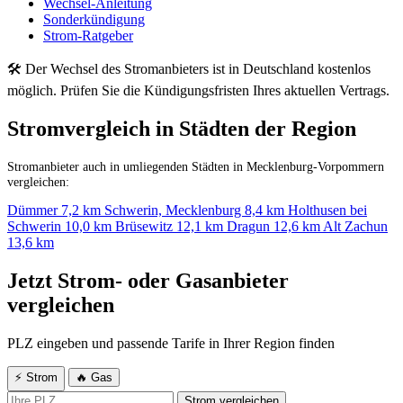
Wechsel-Anleitung
Sonderkündigung
Strom-Ratgeber
🛠 Der Wechsel des Stromanbieters ist in Deutschland kostenlos
möglich. Prüfen Sie die Kündigungsfristen Ihres aktuellen Vertrags.
Stromvergleich in Städten der Region
Stromanbieter auch in umliegenden Städten in Mecklenburg-Vorpommern
vergleichen:
Dümmer
7,2 km
Schwerin, Mecklenburg
8,4 km
Holthusen bei
Schwerin
10,0 km
Brüsewitz
12,1 km
Dragun
12,6 km
Alt Zachun
13,6 km
Jetzt Strom- oder Gasanbieter
vergleichen
PLZ eingeben und passende Tarife in Ihrer Region finden
⚡ Strom
🔥 Gas
Strom vergleichen