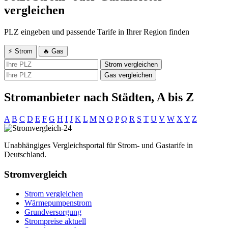
vergleichen
PLZ eingeben und passende Tarife in Ihrer Region finden
⚡ Strom
🔥 Gas
Strom vergleichen
Gas vergleichen
Stromanbieter nach Städten, A bis Z
A
B
C
D
E
F
G
H
I
J
K
L
M
N
O
P
Q
R
S
T
U
V
W
X
Y
Z
Unabhängiges Vergleichsportal für Strom- und Gastarife in
Deutschland.
Stromvergleich
Strom vergleichen
Wärmepumpenstrom
Grundversorgung
Strompreise aktuell