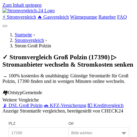
Zum Inhalt springen
⚡ Stromvergleich
🔥 Gasvergleich
Wärmepumpe
Ratgeber
FAQ
Startseite
›
Stromvergleich
›
Strom Groß Polzin
✓ Stromvergleich Groß Polzin (17390) ▷
Stromanbieter wechseln & Stromkosten senken
→ 100% kostenlos & unabhängig: Günstige Stromtarife für Groß
Polzin, 17390 finden und in wenigen Minuten online wechseln.
🏘
Ortstyp
Gemeinde
Weitere Vergleiche
📡 DSL Groß Polzin
🚗 KFZ-Versicherung
💵 Kreditvergleich
Anzeige
Stromtarife vergleichen, bereitgestellt von CHECK24