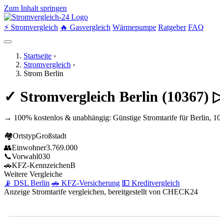
Zum Inhalt springen
⚡ Stromvergleich
🔥 Gasvergleich
Wärmepumpe
Ratgeber
FAQ
Startseite
›
Stromvergleich
›
Strom Berlin
✓ Stromvergleich Berlin (10367)
→ 100% kostenlos & unabhängig: Günstige Stromtarife für Berlin, 1
🏘
Ortstyp
Großstadt
👥
Einwohner
3.769.000
📞
Vorwahl
030
🚗
KFZ-Kennzeichen
B
Weitere Vergleiche
📡 DSL Berlin
🚗 KFZ-Versicherung
💵 Kreditvergleich
Anzeige
Stromtarife vergleichen, bereitgestellt von CHECK24