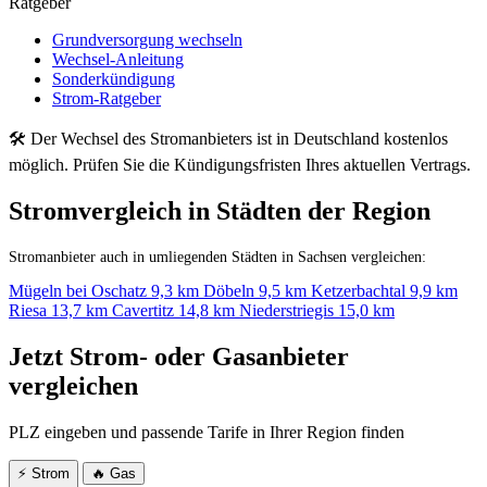
Ratgeber
Grundversorgung wechseln
Wechsel-Anleitung
Sonderkündigung
Strom-Ratgeber
🛠 Der Wechsel des Stromanbieters ist in Deutschland kostenlos
möglich. Prüfen Sie die Kündigungsfristen Ihres aktuellen Vertrags.
Stromvergleich in Städten der Region
Stromanbieter auch in umliegenden Städten in Sachsen vergleichen:
Mügeln bei Oschatz
9,3 km
Döbeln
9,5 km
Ketzerbachtal
9,9 km
Riesa
13,7 km
Cavertitz
14,8 km
Niederstriegis
15,0 km
Jetzt Strom- oder Gasanbieter
vergleichen
PLZ eingeben und passende Tarife in Ihrer Region finden
⚡ Strom
🔥 Gas