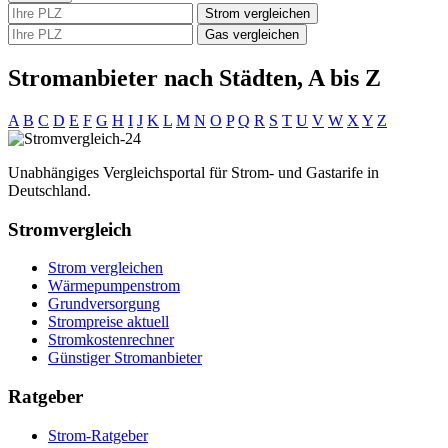
Strom vergleichen
Gas vergleichen
Stromanbieter nach Städten, A bis Z
A
B
C
D
E
F
G
H
I
J
K
L
M
N
O
P
Q
R
S
T
U
V
W
X
Y
Z
Unabhängiges Vergleichsportal für Strom- und Gastarife in
Deutschland.
Stromvergleich
Strom vergleichen
Wärmepumpenstrom
Grundversorgung
Strompreise aktuell
Stromkostenrechner
Günstiger Stromanbieter
Ratgeber
Strom-Ratgeber