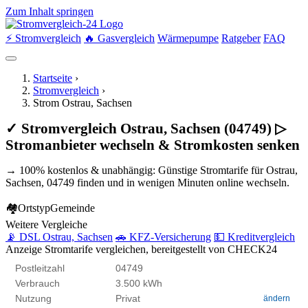
Zum Inhalt springen
⚡ Stromvergleich
🔥 Gasvergleich
Wärmepumpe
Ratgeber
FAQ
Startseite
›
Stromvergleich
›
Strom Ostrau, Sachsen
✓ Stromvergleich Ostrau, Sachsen (04749) ▷
Stromanbieter wechseln & Stromkosten senken
→ 100% kostenlos & unabhängig: Günstige Stromtarife für Ostrau,
Sachsen, 04749 finden und in wenigen Minuten online wechseln.
🏘
Ortstyp
Gemeinde
Weitere Vergleiche
📡 DSL Ostrau, Sachsen
🚗 KFZ-Versicherung
💵 Kreditvergleich
Anzeige
Stromtarife vergleichen, bereitgestellt von CHECK24