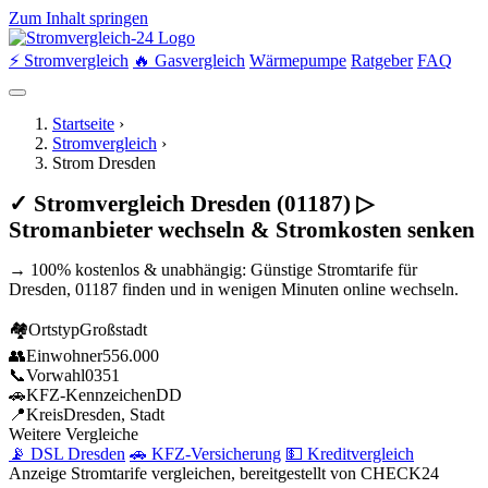
Zum Inhalt springen
⚡ Stromvergleich
🔥 Gasvergleich
Wärmepumpe
Ratgeber
FAQ
Startseite
›
Stromvergleich
›
Strom Dresden
✓ Stromvergleich Dresden (01187) ▷
Stromanbieter wechseln & Stromkosten senken
→ 100% kostenlos & unabhängig: Günstige Stromtarife für
Dresden, 01187 finden und in wenigen Minuten online wechseln.
🏘
Ortstyp
Großstadt
👥
Einwohner
556.000
📞
Vorwahl
0351
🚗
KFZ-Kennzeichen
DD
📍
Kreis
Dresden, Stadt
Weitere Vergleiche
📡 DSL Dresden
🚗 KFZ-Versicherung
💵 Kreditvergleich
Anzeige
Stromtarife vergleichen, bereitgestellt von CHECK24