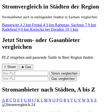
Stromvergleich in Städten der Region
Stromanbieter auch in umliegenden Städten in Sachsen vergleichen:
Bannewitz
4,2 km
Freital
4,3 km
Rabenau, Sachsen
7,9 km
Radebeul
9,0 km
Kreischa bei Dresden
10,1 km
Jetzt Strom- oder Gasanbieter
vergleichen
PLZ eingeben und passende Tarife in Ihrer Region finden
⚡ Strom
🔥 Gas
Strom vergleichen
Gas vergleichen
Stromanbieter nach Städten, A bis Z
A
B
C
D
E
F
G
H
I
J
K
L
M
N
O
P
Q
R
S
T
U
V
W
X
Y
Z