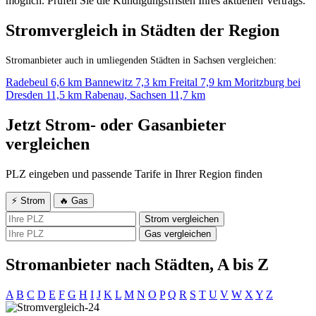
möglich. Prüfen Sie die Kündigungsfristen Ihres aktuellen Vertrags.
Stromvergleich in Städten der Region
Stromanbieter auch in umliegenden Städten in Sachsen vergleichen:
Radebeul
6,6 km
Bannewitz
7,3 km
Freital
7,9 km
Moritzburg bei
Dresden
11,5 km
Rabenau, Sachsen
11,7 km
Jetzt Strom- oder Gasanbieter
vergleichen
PLZ eingeben und passende Tarife in Ihrer Region finden
⚡ Strom
🔥 Gas
Strom vergleichen
Gas vergleichen
Stromanbieter nach Städten, A bis Z
A
B
C
D
E
F
G
H
I
J
K
L
M
N
O
P
Q
R
S
T
U
V
W
X
Y
Z