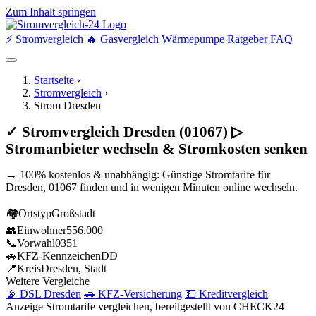
Zum Inhalt springen
⚡ Stromvergleich
🔥 Gasvergleich
Wärmepumpe
Ratgeber
FAQ
Startseite
›
Stromvergleich
›
Strom Dresden
✓ Stromvergleich Dresden (01067) ▷
Stromanbieter wechseln & Stromkosten senken
→ 100% kostenlos & unabhängig: Günstige Stromtarife für
Dresden, 01067 finden und in wenigen Minuten online wechseln.
🏘
Ortstyp
Großstadt
👥
Einwohner
556.000
📞
Vorwahl
0351
🚗
KFZ-Kennzeichen
DD
📍
Kreis
Dresden, Stadt
Weitere Vergleiche
📡 DSL Dresden
🚗 KFZ-Versicherung
💵 Kreditvergleich
Anzeige
Stromtarife vergleichen, bereitgestellt von CHECK24