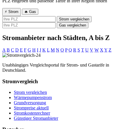
PLZ eingeben und passende Tarife in Ihrer Region finden
⚡ Strom
🔥 Gas
Strom vergleichen
Gas vergleichen
Stromanbieter nach Städten, A bis Z
A
B
C
D
E
F
G
H
I
J
K
L
M
N
O
P
Q
R
S
T
U
V
W
X
Y
Z
Unabhängiges Vergleichsportal für Strom- und Gastarife in
Deutschland.
Stromvergleich
Strom vergleichen
Wärmepumpenstrom
Grundversorgung
Strompreise aktuell
Stromkostenrechner
Günstiger Stromanbieter