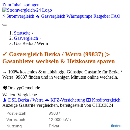
Zum Inhalt springen
⚡ Stromvergleich
🔥 Gasvergleich
Wärmepumpe
Ratgeber
FAQ
Startseite
›
Gasvergleich
›
Gas Berka / Werra
✓ Gasvergleich Berka / Werra (99837) ▷
Gasanbieter wechseln & Heizkosten sparen
→ 100% kostenlos & unabhängig: Günstige Gastarife für Berka /
Werra, 99837 finden und in wenigen Minuten online wechseln.
🏘
Ortstyp
Gemeinde
Weitere Vergleiche
📡 DSL Berka / Werra
🚗 KFZ-Versicherung
💵 Kreditvergleich
Anzeige
Gastarife vergleichen, bereitgestellt von CHECK24