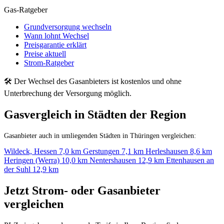
Gas-Ratgeber
Grundversorgung wechseln
Wann lohnt Wechsel
Preisgarantie erklärt
Preise aktuell
Strom-Ratgeber
🛠 Der Wechsel des Gasanbieters ist kostenlos und ohne
Unterbrechung der Versorgung möglich.
Gasvergleich in Städten der Region
Gasanbieter auch in umliegenden Städten in Thüringen vergleichen:
Wildeck, Hessen
7,0 km
Gerstungen
7,1 km
Herleshausen
8,6 km
Heringen (Werra)
10,0 km
Nentershausen
12,9 km
Ettenhausen an
der Suhl
12,9 km
Jetzt Strom- oder Gasanbieter
vergleichen