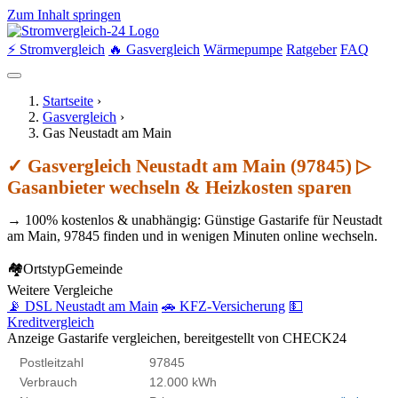
Zum Inhalt springen
⚡ Stromvergleich
🔥 Gasvergleich
Wärmepumpe
Ratgeber
FAQ
Startseite
›
Gasvergleich
›
Gas Neustadt am Main
✓ Gasvergleich Neustadt am Main (97845) ▷
Gasanbieter wechseln & Heizkosten sparen
→ 100% kostenlos & unabhängig: Günstige Gastarife für Neustadt
am Main, 97845 finden und in wenigen Minuten online wechseln.
🏘
Ortstyp
Gemeinde
Weitere Vergleiche
📡 DSL Neustadt am Main
🚗 KFZ-Versicherung
💵
Kreditvergleich
Anzeige
Gastarife vergleichen, bereitgestellt von CHECK24