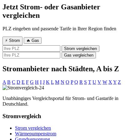
Jetzt Strom- oder Gasanbieter
vergleichen
PLZ eingeben und passende Tarife in Ihrer Region finden
⚡ Strom
🔥 Gas
Strom vergleichen
Gas vergleichen
Stromanbieter nach Städten, A bis Z
A
B
C
D
E
F
G
H
I
J
K
L
M
N
O
P
Q
R
S
T
U
V
W
X
Y
Z
Unabhängiges Vergleichsportal für Strom- und Gastarife in
Deutschland.
Stromvergleich
Strom vergleichen
Wärmepumpenstrom
Grundversorgung