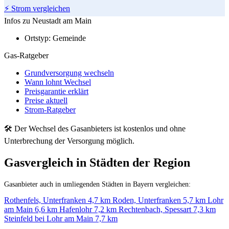
⚡ Strom vergleichen
Infos zu Neustadt am Main
Ortstyp:
Gemeinde
Gas-Ratgeber
Grundversorgung wechseln
Wann lohnt Wechsel
Preisgarantie erklärt
Preise aktuell
Strom-Ratgeber
🛠 Der Wechsel des Gasanbieters ist kostenlos und ohne
Unterbrechung der Versorgung möglich.
Gasvergleich in Städten der Region
Gasanbieter auch in umliegenden Städten in Bayern vergleichen:
Rothenfels, Unterfranken
4,7 km
Roden, Unterfranken
5,7 km
Lohr
am Main
6,6 km
Hafenlohr
7,2 km
Rechtenbach, Spessart
7,3 km
Steinfeld bei Lohr am Main
7,7 km