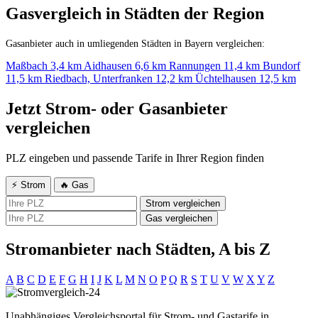
Gasvergleich in Städten der Region
Gasanbieter auch in umliegenden Städten in Bayern vergleichen:
Maßbach
3,4 km
Aidhausen
6,6 km
Rannungen
11,4 km
Bundorf
11,5 km
Riedbach, Unterfranken
12,2 km
Üchtelhausen
12,5 km
Jetzt Strom- oder Gasanbieter
vergleichen
PLZ eingeben und passende Tarife in Ihrer Region finden
⚡ Strom
🔥 Gas
Strom vergleichen
Gas vergleichen
Stromanbieter nach Städten, A bis Z
A
B
C
D
E
F
G
H
I
J
K
L
M
N
O
P
Q
R
S
T
U
V
W
X
Y
Z
Unabhängiges Vergleichsportal für Strom- und Gastarife in