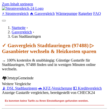
Zum Inhalt springen
⚡ Stromvergleich
🔥 Gasvergleich
Wärmepumpe
Ratgeber
FAQ
Startseite
›
Gasvergleich
›
Gas Stadtlauringen
✓ Gasvergleich Stadtlauringen (97488) ▷
Gasanbieter wechseln & Heizkosten sparen
→ 100% kostenlos & unabhängig: Günstige Gastarife für
Stadtlauringen, 97488 finden und in wenigen Minuten online
wechseln.
🏘
Ortstyp
Gemeinde
Weitere Vergleiche
📡 DSL Stadtlauringen
🚗 KFZ-Versicherung
💵 Kreditvergleich
Anzeige
Gastarife vergleichen, bereitgestellt von CHECK24