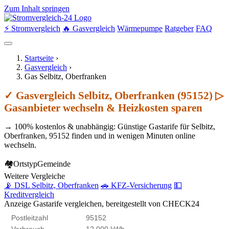
Zum Inhalt springen
⚡ Stromvergleich
🔥 Gasvergleich
Wärmepumpe
Ratgeber
FAQ
Startseite
›
Gasvergleich
›
Gas Selbitz, Oberfranken
✓ Gasvergleich Selbitz, Oberfranken (95152) ▷
Gasanbieter wechseln & Heizkosten sparen
→ 100% kostenlos & unabhängig: Günstige Gastarife für Selbitz,
Oberfranken, 95152 finden und in wenigen Minuten online
wechseln.
🏘
Ortstyp
Gemeinde
Weitere Vergleiche
📡 DSL Selbitz, Oberfranken
🚗 KFZ-Versicherung
💵
Kreditvergleich
Anzeige
Gastarife vergleichen, bereitgestellt von CHECK24