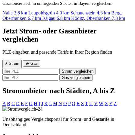
Gasanbieter auch in umliegenden Städten in Bayern vergleichen:
Naila
3,6 km
Leupoldsgrün
4,0 km
Schauenstein
4,3 km
Berg,
Oberfranken
6,7 km
Issigau
6,8 km
Köditz, Oberfranken
7,3 km
Jetzt Strom- oder Gasanbieter
vergleichen
PLZ eingeben und passende Tarife in Ihrer Region finden
⚡ Strom
🔥 Gas
Strom vergleichen
Gas vergleichen
Stromanbieter nach Städten, A bis Z
A
B
C
D
E
F
G
H
I
J
K
L
M
N
O
P
Q
R
S
T
U
V
W
X
Y
Z
Unabhängiges Vergleichsportal für Strom- und Gastarife in
Deutschland.