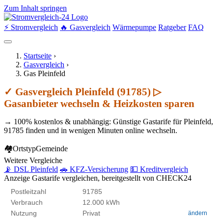
Zum Inhalt springen
⚡ Stromvergleich
🔥 Gasvergleich
Wärmepumpe
Ratgeber
FAQ
Startseite
›
Gasvergleich
›
Gas Pleinfeld
✓ Gasvergleich Pleinfeld (91785) ▷
Gasanbieter wechseln & Heizkosten sparen
→ 100% kostenlos & unabhängig: Günstige Gastarife für Pleinfeld,
91785 finden und in wenigen Minuten online wechseln.
🏘
Ortstyp
Gemeinde
Weitere Vergleiche
📡 DSL Pleinfeld
🚗 KFZ-Versicherung
💵 Kreditvergleich
Anzeige
Gastarife vergleichen, bereitgestellt von CHECK24