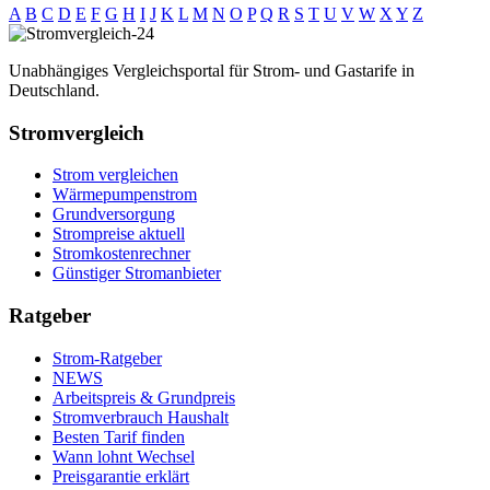
A
B
C
D
E
F
G
H
I
J
K
L
M
N
O
P
Q
R
S
T
U
V
W
X
Y
Z
Unabhängiges Vergleichsportal für Strom- und Gastarife in
Deutschland.
Stromvergleich
Strom vergleichen
Wärmepumpenstrom
Grundversorgung
Strompreise aktuell
Stromkostenrechner
Günstiger Stromanbieter
Ratgeber
Strom-Ratgeber
NEWS
Arbeitspreis & Grundpreis
Stromverbrauch Haushalt
Besten Tarif finden
Wann lohnt Wechsel
Preisgarantie erklärt