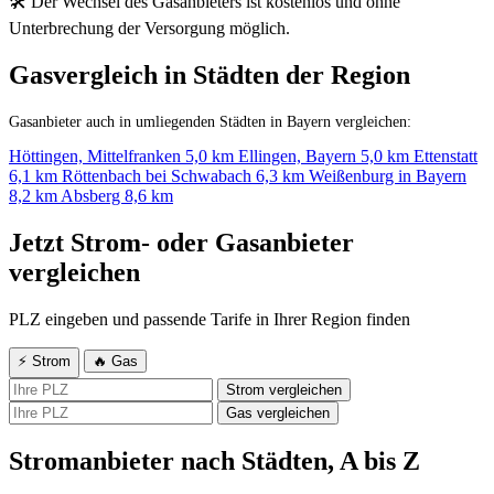
🛠 Der Wechsel des Gasanbieters ist kostenlos und ohne
Unterbrechung der Versorgung möglich.
Gasvergleich in Städten der Region
Gasanbieter auch in umliegenden Städten in Bayern vergleichen:
Höttingen, Mittelfranken
5,0 km
Ellingen, Bayern
5,0 km
Ettenstatt
6,1 km
Röttenbach bei Schwabach
6,3 km
Weißenburg in Bayern
8,2 km
Absberg
8,6 km
Jetzt Strom- oder Gasanbieter
vergleichen
PLZ eingeben und passende Tarife in Ihrer Region finden
⚡ Strom
🔥 Gas
Strom vergleichen
Gas vergleichen
Stromanbieter nach Städten, A bis Z