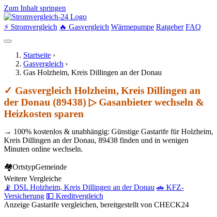
Zum Inhalt springen
⚡ Stromvergleich
🔥 Gasvergleich
Wärmepumpe
Ratgeber
FAQ
Startseite
›
Gasvergleich
›
Gas Holzheim, Kreis Dillingen an der Donau
✓ Gasvergleich Holzheim, Kreis Dillingen an
der Donau (89438) ▷ Gasanbieter wechseln &
Heizkosten sparen
→ 100% kostenlos & unabhängig: Günstige Gastarife für Holzheim,
Kreis Dillingen an der Donau, 89438 finden und in wenigen
Minuten online wechseln.
🏘
Ortstyp
Gemeinde
Weitere Vergleiche
📡 DSL Holzheim, Kreis Dillingen an der Donau
🚗 KFZ-
Versicherung
💵 Kreditvergleich
Anzeige
Gastarife vergleichen, bereitgestellt von CHECK24