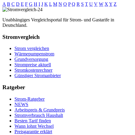
A
B
C
D
E
F
G
H
I
J
K
L
M
N
O
P
Q
R
S
T
U
V
W
X
Y
Z
Unabhängiges Vergleichsportal für Strom- und Gastarife in
Deutschland.
Stromvergleich
Strom vergleichen
Wärmepumpenstrom
Grundversorgung
Strompreise aktuell
Stromkostenrechner
Günstiger Stromanbieter
Ratgeber
Strom-Ratgeber
NEWS
Arbeitspreis & Grundpreis
Stromverbrauch Haushalt
Besten Tarif finden
Wann lohnt Wechsel
Preisgarantie erklärt