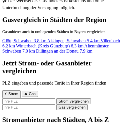
🛠 Der Wechsel des Gasanbieters ist kostenlos und ohne
Unterbrechung der Versorgung möglich.
Gasvergleich in Städten der Region
Gasanbieter auch in umliegenden Städten in Bayern vergleichen:
Glött, Schwaben
3,8 km
Aislingen, Schwaben
5,4 km
Villenbach
6,2 km
Winterbach (Kreis Günzburg)
6,3 km
Altenmünster,
Schwaben
7,0 km
Dillingen an der Donau
7,9 km
Jetzt Strom- oder Gasanbieter
vergleichen
PLZ eingeben und passende Tarife in Ihrer Region finden
⚡ Strom
🔥 Gas
Strom vergleichen
Gas vergleichen
Stromanbieter nach Städten, A bis Z