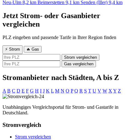
Neu-Ulm
8,2 km
Beimerstetten
9,1 km
Senden (Iller)
9,4 km
Jetzt Strom- oder Gasanbieter
vergleichen
PLZ eingeben und passende Tarife in Ihrer Region finden
⚡ Strom
🔥 Gas
Strom vergleichen
Gas vergleichen
Stromanbieter nach Städten, A bis Z
A
B
C
D
E
F
G
H
I
J
K
L
M
N
O
P
Q
R
S
T
U
V
W
X
Y
Z
Unabhängiges Vergleichsportal für Strom- und Gastarife in
Deutschland.
Stromvergleich
Strom vergleichen