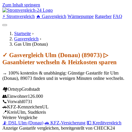
Zum Inhalt springen
⚡ Stromvergleich
🔥 Gasvergleich
Wärmepumpe
Ratgeber
FAQ
Startseite
›
Gasvergleich
›
Gas Ulm (Donau)
✓ Gasvergleich Ulm (Donau) (89073) ▷
Gasanbieter wechseln & Heizkosten sparen
→ 100% kostenlos & unabhängig: Günstige Gastarife für Ulm
(Donau), 89073 finden und in wenigen Minuten online wechseln.
🏘
Ortstyp
Großstadt
👥
Einwohner
126.000
📞
Vorwahl
0731
🚗
KFZ-Kennzeichen
UL
📍
Kreis
Ulm, Stadtkreis
Weitere Vergleiche
📡 DSL Ulm (Donau)
🚗 KFZ-Versicherung
💵 Kreditvergleich
Anzeige
Gastarife vergleichen, bereitgestellt von CHECK24