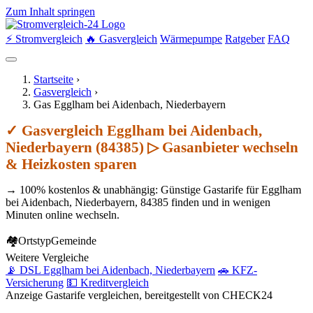
Zum Inhalt springen
⚡ Stromvergleich
🔥 Gasvergleich
Wärmepumpe
Ratgeber
FAQ
Startseite
›
Gasvergleich
›
Gas Egglham bei Aidenbach, Niederbayern
✓ Gasvergleich Egglham bei Aidenbach,
Niederbayern (84385) ▷ Gasanbieter wechseln
& Heizkosten sparen
→ 100% kostenlos & unabhängig: Günstige Gastarife für Egglham
bei Aidenbach, Niederbayern, 84385 finden und in wenigen
Minuten online wechseln.
🏘
Ortstyp
Gemeinde
Weitere Vergleiche
📡 DSL Egglham bei Aidenbach, Niederbayern
🚗 KFZ-
Versicherung
💵 Kreditvergleich
Anzeige
Gastarife vergleichen, bereitgestellt von CHECK24