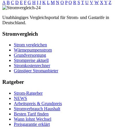
A
B
C
D
E
F
G
H
I
J
K
L
M
N
O
P
Q
R
S
T
U
V
W
X
Y
Z
Unabhängiges Vergleichsportal für Strom- und Gastarife in
Deutschland.
Stromvergleich
Strom vergleichen
Wärmepumpenstrom
Grundversorgung
Strompreise aktuell
Stromkostenrechner
Günstiger Stromanbieter
Ratgeber
Strom-Ratgeber
NEWS
Arbeitspreis & Grundpreis
Stromverbrauch Haushalt
Besten Tarif finden
Wann lohnt Wechsel
Preisgarantie erklärt