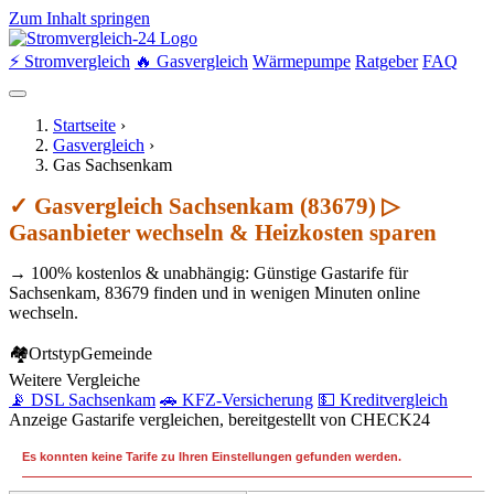
Zum Inhalt springen
⚡ Stromvergleich
🔥 Gasvergleich
Wärmepumpe
Ratgeber
FAQ
Startseite
›
Gasvergleich
›
Gas Sachsenkam
✓ Gasvergleich Sachsenkam (83679) ▷
Gasanbieter wechseln & Heizkosten sparen
→ 100% kostenlos & unabhängig: Günstige Gastarife für
Sachsenkam, 83679 finden und in wenigen Minuten online
wechseln.
🏘
Ortstyp
Gemeinde
Weitere Vergleiche
📡 DSL Sachsenkam
🚗 KFZ-Versicherung
💵 Kreditvergleich
Anzeige
Gastarife vergleichen, bereitgestellt von CHECK24