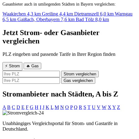
Gasanbieter auch in umliegenden Städten in Bayern vergleichen:
Waakirchen
4,3 km
Greiling
4,4 km
Dietramszell
6,0 km
Warngau
6,5 km
Gaißach, Oberbayern
7,6 km
Bad Tölz
8,0 km
Jetzt Strom- oder Gasanbieter
vergleichen
PLZ eingeben und passende Tarife in Ihrer Region finden
⚡ Strom
🔥 Gas
Strom vergleichen
Gas vergleichen
Stromanbieter nach Städten, A bis Z
A
B
C
D
E
F
G
H
I
J
K
L
M
N
O
P
Q
R
S
T
U
V
W
X
Y
Z
Unabhängiges Vergleichsportal für Strom- und Gastarife in
Deutschland.