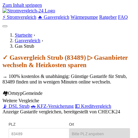
Zum Inhalt springen
⚡ Stromvergleich
🔥 Gasvergleich
Wärmepumpe
Ratgeber
FAQ
Startseite
›
Gasvergleich
›
Gas Strub
✓ Gasvergleich Strub (83489) ▷ Gasanbieter
wechseln & Heizkosten sparen
→ 100% kostenlos & unabhängig: Günstige Gastarife für Strub,
83489 finden und in wenigen Minuten online wechseln.
🏘
Ortstyp
Gemeinde
Weitere Vergleiche
📡 DSL Strub
🚗 KFZ-Versicherung
💵 Kreditvergleich
Anzeige
Gastarife vergleichen, bereitgestellt von CHECK24