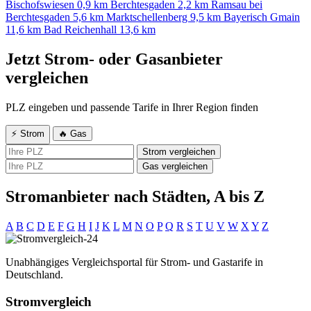
Bischofswiesen
0,9 km
Berchtesgaden
2,2 km
Ramsau bei
Berchtesgaden
5,6 km
Marktschellenberg
9,5 km
Bayerisch Gmain
11,6 km
Bad Reichenhall
13,6 km
Jetzt Strom- oder Gasanbieter
vergleichen
PLZ eingeben und passende Tarife in Ihrer Region finden
⚡ Strom
🔥 Gas
Strom vergleichen
Gas vergleichen
Stromanbieter nach Städten, A bis Z
A
B
C
D
E
F
G
H
I
J
K
L
M
N
O
P
Q
R
S
T
U
V
W
X
Y
Z
Unabhängiges Vergleichsportal für Strom- und Gastarife in
Deutschland.
Stromvergleich