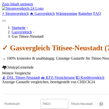
Zum Inhalt springen
⚡ Stromvergleich
🔥 Gasvergleich
Wärmepumpe
Ratgeber
FAQ
Startseite
›
Gasvergleich
›
Gas Titisee-Neustadt
✓ Gasvergleich Titisee-Neustadt 
→ 100% kostenlos & unabhängig: Günstige Gastarife für Titisee-Neu
🏘
Ortstyp
Gemeinde
Weitere Vergleiche
📡 DSL Titisee-Neustadt
🚗 KFZ-Versicherung
💵 Kreditvergleich
Anzeige
Gastarife vergleichen, bereitgestellt von CHECK24