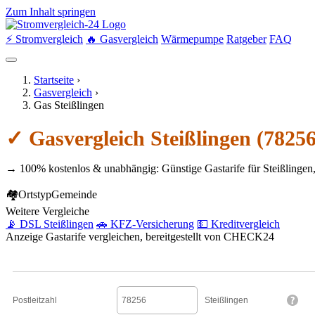
Zum Inhalt springen
⚡ Stromvergleich
🔥 Gasvergleich
Wärmepumpe
Ratgeber
FAQ
Startseite
›
Gasvergleich
›
Gas Steißlingen
✓ Gasvergleich Steißlingen (7825
→ 100% kostenlos & unabhängig: Günstige Gastarife für Steißlingen
🏘
Ortstyp
Gemeinde
Weitere Vergleiche
📡 DSL Steißlingen
🚗 KFZ-Versicherung
💵 Kreditvergleich
Anzeige
Gastarife vergleichen, bereitgestellt von CHECK24