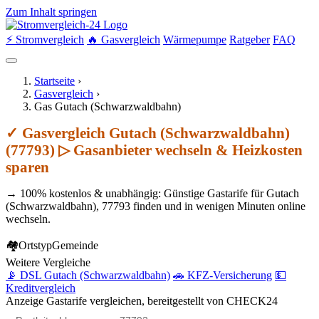
Zum Inhalt springen
⚡ Stromvergleich
🔥 Gasvergleich
Wärmepumpe
Ratgeber
FAQ
Startseite
›
Gasvergleich
›
Gas Gutach (Schwarzwaldbahn)
✓ Gasvergleich Gutach (Schwarzwaldbahn)
(77793) ▷ Gasanbieter wechseln & Heizkosten
sparen
→ 100% kostenlos & unabhängig: Günstige Gastarife für Gutach
(Schwarzwaldbahn), 77793 finden und in wenigen Minuten online
wechseln.
🏘
Ortstyp
Gemeinde
Weitere Vergleiche
📡 DSL Gutach (Schwarzwaldbahn)
🚗 KFZ-Versicherung
💵
Kreditvergleich
Anzeige
Gastarife vergleichen, bereitgestellt von CHECK24