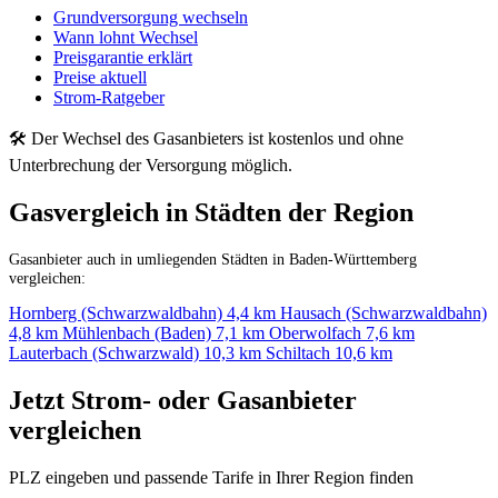
Grundversorgung wechseln
Wann lohnt Wechsel
Preisgarantie erklärt
Preise aktuell
Strom-Ratgeber
🛠 Der Wechsel des Gasanbieters ist kostenlos und ohne
Unterbrechung der Versorgung möglich.
Gasvergleich in Städten der Region
Gasanbieter auch in umliegenden Städten in Baden-Württemberg
vergleichen:
Hornberg (Schwarzwaldbahn)
4,4 km
Hausach (Schwarzwaldbahn)
4,8 km
Mühlenbach (Baden)
7,1 km
Oberwolfach
7,6 km
Lauterbach (Schwarzwald)
10,3 km
Schiltach
10,6 km
Jetzt Strom- oder Gasanbieter
vergleichen
PLZ eingeben und passende Tarife in Ihrer Region finden