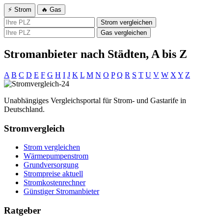
⚡ Strom
🔥 Gas
Strom vergleichen
Gas vergleichen
Stromanbieter nach Städten, A bis Z
A
B
C
D
E
F
G
H
I
J
K
L
M
N
O
P
Q
R
S
T
U
V
W
X
Y
Z
Unabhängiges Vergleichsportal für Strom- und Gastarife in
Deutschland.
Stromvergleich
Strom vergleichen
Wärmepumpenstrom
Grundversorgung
Strompreise aktuell
Stromkostenrechner
Günstiger Stromanbieter
Ratgeber