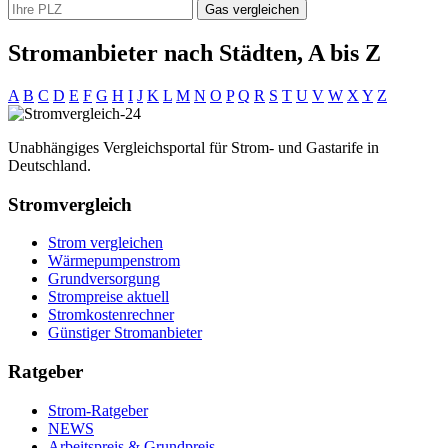
Gas vergleichen
Stromanbieter nach Städten, A bis Z
A
B
C
D
E
F
G
H
I
J
K
L
M
N
O
P
Q
R
S
T
U
V
W
X
Y
Z
Unabhängiges Vergleichsportal für Strom- und Gastarife in
Deutschland.
Stromvergleich
Strom vergleichen
Wärmepumpenstrom
Grundversorgung
Strompreise aktuell
Stromkostenrechner
Günstiger Stromanbieter
Ratgeber
Strom-Ratgeber
NEWS
Arbeitspreis & Grundpreis