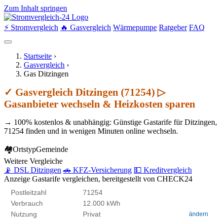
Zum Inhalt springen
⚡ Stromvergleich
🔥 Gasvergleich
Wärmepumpe
Ratgeber
FAQ
Startseite
›
Gasvergleich
›
Gas Ditzingen
✓ Gasvergleich Ditzingen (71254) ▷
Gasanbieter wechseln & Heizkosten sparen
→ 100% kostenlos & unabhängig: Günstige Gastarife für Ditzingen,
71254 finden und in wenigen Minuten online wechseln.
🏘
Ortstyp
Gemeinde
Weitere Vergleiche
📡 DSL Ditzingen
🚗 KFZ-Versicherung
💵 Kreditvergleich
Anzeige
Gastarife vergleichen, bereitgestellt von CHECK24