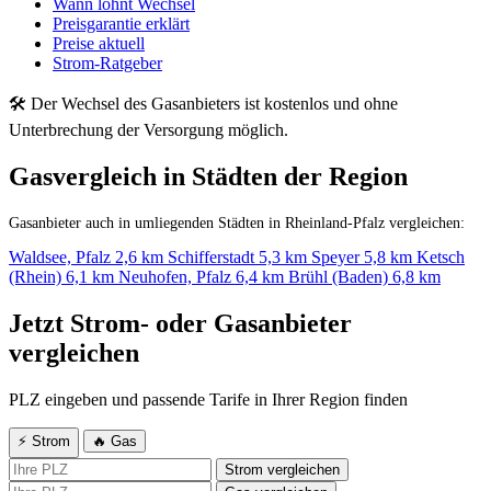
Wann lohnt Wechsel
Preisgarantie erklärt
Preise aktuell
Strom-Ratgeber
🛠 Der Wechsel des Gasanbieters ist kostenlos und ohne
Unterbrechung der Versorgung möglich.
Gasvergleich in Städten der Region
Gasanbieter auch in umliegenden Städten in Rheinland-Pfalz vergleichen:
Waldsee, Pfalz
2,6 km
Schifferstadt
5,3 km
Speyer
5,8 km
Ketsch
(Rhein)
6,1 km
Neuhofen, Pfalz
6,4 km
Brühl (Baden)
6,8 km
Jetzt Strom- oder Gasanbieter
vergleichen
PLZ eingeben und passende Tarife in Ihrer Region finden
⚡ Strom
🔥 Gas
Strom vergleichen