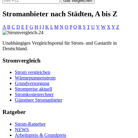
Gas vergleichen
Stromanbieter nach Städten, A bis Z
A
B
C
D
E
F
G
H
I
J
K
L
M
N
O
P
Q
R
S
T
U
V
W
X
Y
Z
Unabhängiges Vergleichsportal für Strom- und Gastarife in
Deutschland.
Stromvergleich
Strom vergleichen
Wärmepumpenstrom
Grundversorgung
Strompreise aktuell
Stromkostenrechner
Günstiger Stromanbieter
Ratgeber
Strom-Ratgeber
NEWS
Arbeitspreis & Grundpreis