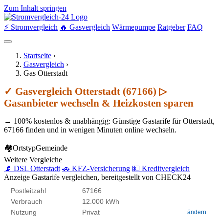
Zum Inhalt springen
⚡ Stromvergleich
🔥 Gasvergleich
Wärmepumpe
Ratgeber
FAQ
Startseite
›
Gasvergleich
›
Gas Otterstadt
✓ Gasvergleich Otterstadt (67166) ▷
Gasanbieter wechseln & Heizkosten sparen
→ 100% kostenlos & unabhängig: Günstige Gastarife für Otterstadt,
67166 finden und in wenigen Minuten online wechseln.
🏘
Ortstyp
Gemeinde
Weitere Vergleiche
📡 DSL Otterstadt
🚗 KFZ-Versicherung
💵 Kreditvergleich
Anzeige
Gastarife vergleichen, bereitgestellt von CHECK24