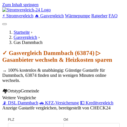
Zum Inhalt springen
⚡ Stromvergleich
🔥 Gasvergleich
Wärmepumpe
Ratgeber
FAQ
Startseite
›
Gasvergleich
›
Gas Dammbach
✓ Gasvergleich Dammbach (63874) ▷
Gasanbieter wechseln & Heizkosten sparen
→ 100% kostenlos & unabhängig: Günstige Gastarife für
Dammbach, 63874 finden und in wenigen Minuten online
wechseln.
🏘
Ortstyp
Gemeinde
Weitere Vergleiche
📡 DSL Dammbach
🚗 KFZ-Versicherung
💵 Kreditvergleich
Anzeige
Gastarife vergleichen, bereitgestellt von CHECK24