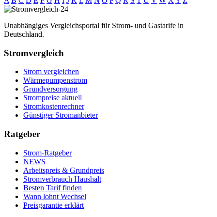
A
B
C
D
E
F
G
H
I
J
K
L
M
N
O
P
Q
R
S
T
U
V
W
X
Y
Z
Unabhängiges Vergleichsportal für Strom- und Gastarife in
Deutschland.
Stromvergleich
Strom vergleichen
Wärmepumpenstrom
Grundversorgung
Strompreise aktuell
Stromkostenrechner
Günstiger Stromanbieter
Ratgeber
Strom-Ratgeber
NEWS
Arbeitspreis & Grundpreis
Stromverbrauch Haushalt
Besten Tarif finden
Wann lohnt Wechsel
Preisgarantie erklärt