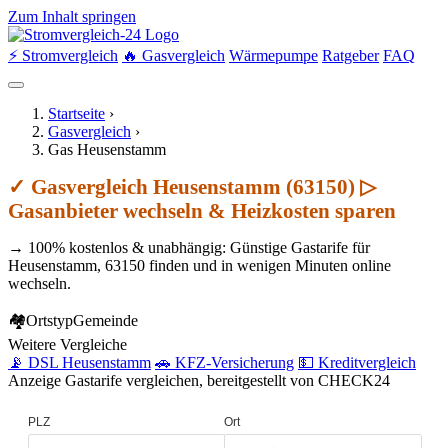
Zum Inhalt springen
⚡ Stromvergleich
🔥 Gasvergleich
Wärmepumpe
Ratgeber
FAQ
Startseite
›
Gasvergleich
›
Gas Heusenstamm
✓ Gasvergleich Heusenstamm (63150) ▷
Gasanbieter wechseln & Heizkosten sparen
→ 100% kostenlos & unabhängig: Günstige Gastarife für
Heusenstamm, 63150 finden und in wenigen Minuten online
wechseln.
🏘
Ortstyp
Gemeinde
Weitere Vergleiche
📡 DSL Heusenstamm
🚗 KFZ-Versicherung
💵 Kreditvergleich
Anzeige
Gastarife vergleichen, bereitgestellt von CHECK24