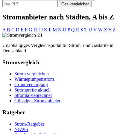
Gas vergleichen
Stromanbieter nach Städten, A bis Z
A
B
C
D
E
F
G
H
I
J
K
L
M
N
O
P
Q
R
S
T
U
V
W
X
Y
Z
Unabhängiges Vergleichsportal für Strom- und Gastarife in
Deutschland.
Stromvergleich
Strom vergleichen
Wärmepumpenstrom
Grundversorgung
Strompreise aktuell
Stromkostenrechner
Günstiger Stromanbieter
Ratgeber
Strom-Ratgeber
NEWS