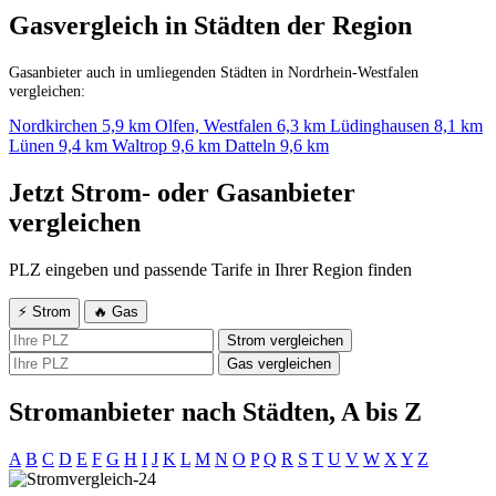
Gasvergleich in Städten der Region
Gasanbieter auch in umliegenden Städten in Nordrhein-Westfalen
vergleichen:
Nordkirchen
5,9 km
Olfen, Westfalen
6,3 km
Lüdinghausen
8,1 km
Lünen
9,4 km
Waltrop
9,6 km
Datteln
9,6 km
Jetzt Strom- oder Gasanbieter
vergleichen
PLZ eingeben und passende Tarife in Ihrer Region finden
⚡ Strom
🔥 Gas
Strom vergleichen
Gas vergleichen
Stromanbieter nach Städten, A bis Z
A
B
C
D
E
F
G
H
I
J
K
L
M
N
O
P
Q
R
S
T
U
V
W
X
Y
Z