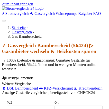
Zum Inhalt springen
⚡ Stromvergleich
🔥 Gasvergleich
Wärmepumpe
Ratgeber
FAQ
Startseite
›
Gasvergleich
›
Gas Bannberscheid
✓ Gasvergleich Bannberscheid (56424) ▷
Gasanbieter wechseln & Heizkosten sparen
→ 100% kostenlos & unabhängig: Günstige Gastarife für
Bannberscheid, 56424 finden und in wenigen Minuten online
wechseln.
🏘
Ortstyp
Gemeinde
Weitere Vergleiche
📡 DSL Bannberscheid
🚗 KFZ-Versicherung
💵 Kreditvergleich
Anzeige
Gastarife vergleichen, bereitgestellt von CHECK24