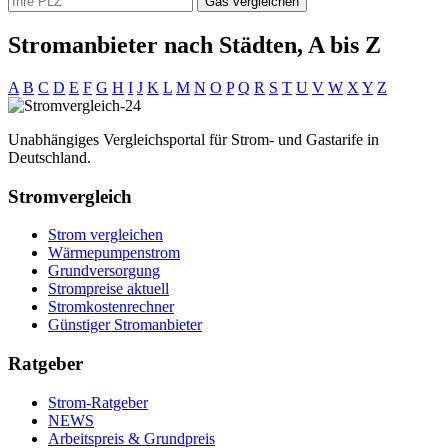
Gas vergleichen
Stromanbieter nach Städten, A bis Z
A
B
C
D
E
F
G
H
I
J
K
L
M
N
O
P
Q
R
S
T
U
V
W
X
Y
Z
Unabhängiges Vergleichsportal für Strom- und Gastarife in
Deutschland.
Stromvergleich
Strom vergleichen
Wärmepumpenstrom
Grundversorgung
Strompreise aktuell
Stromkostenrechner
Günstiger Stromanbieter
Ratgeber
Strom-Ratgeber
NEWS
Arbeitspreis & Grundpreis