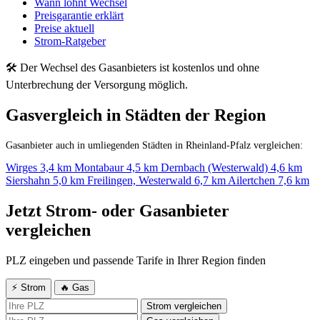
Wann lohnt Wechsel
Preisgarantie erklärt
Preise aktuell
Strom-Ratgeber
🛠 Der Wechsel des Gasanbieters ist kostenlos und ohne
Unterbrechung der Versorgung möglich.
Gasvergleich in Städten der Region
Gasanbieter auch in umliegenden Städten in Rheinland-Pfalz vergleichen:
Wirges
3,4 km
Montabaur
4,5 km
Dernbach (Westerwald)
4,6 km
Siershahn
5,0 km
Freilingen, Westerwald
6,7 km
Ailertchen
7,6 km
Jetzt Strom- oder Gasanbieter
vergleichen
PLZ eingeben und passende Tarife in Ihrer Region finden
⚡ Strom
🔥 Gas
Strom vergleichen