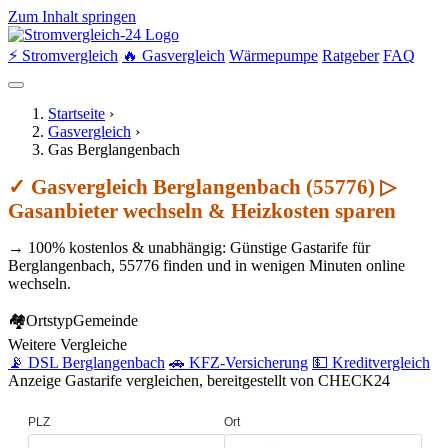
Zum Inhalt springen
⚡ Stromvergleich
🔥 Gasvergleich
Wärmepumpe
Ratgeber
FAQ
Startseite
›
Gasvergleich
›
Gas Berglangenbach
✓ Gasvergleich Berglangenbach (55776) ▷
Gasanbieter wechseln & Heizkosten sparen
→ 100% kostenlos & unabhängig: Günstige Gastarife für
Berglangenbach, 55776 finden und in wenigen Minuten online
wechseln.
🏘
Ortstyp
Gemeinde
Weitere Vergleiche
📡 DSL Berglangenbach
🚗 KFZ-Versicherung
💵 Kreditvergleich
Anzeige
Gastarife vergleichen, bereitgestellt von CHECK24