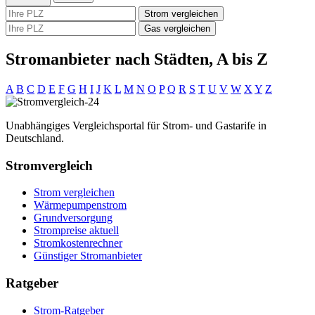
Strom vergleichen
Gas vergleichen
Stromanbieter nach Städten, A bis Z
A
B
C
D
E
F
G
H
I
J
K
L
M
N
O
P
Q
R
S
T
U
V
W
X
Y
Z
Unabhängiges Vergleichsportal für Strom- und Gastarife in
Deutschland.
Stromvergleich
Strom vergleichen
Wärmepumpenstrom
Grundversorgung
Strompreise aktuell
Stromkostenrechner
Günstiger Stromanbieter
Ratgeber
Strom-Ratgeber