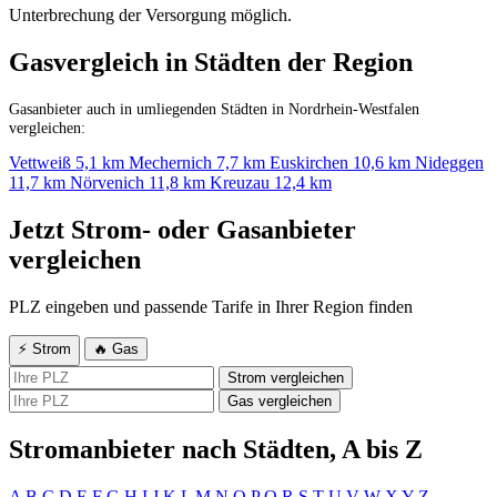
Unterbrechung der Versorgung möglich.
Gasvergleich in Städten der Region
Gasanbieter auch in umliegenden Städten in Nordrhein-Westfalen
vergleichen:
Vettweiß
5,1 km
Mechernich
7,7 km
Euskirchen
10,6 km
Nideggen
11,7 km
Nörvenich
11,8 km
Kreuzau
12,4 km
Jetzt Strom- oder Gasanbieter
vergleichen
PLZ eingeben und passende Tarife in Ihrer Region finden
⚡ Strom
🔥 Gas
Strom vergleichen
Gas vergleichen
Stromanbieter nach Städten, A bis Z
A
B
C
D
E
F
G
H
I
J
K
L
M
N
O
P
Q
R
S
T
U
V
W
X
Y
Z