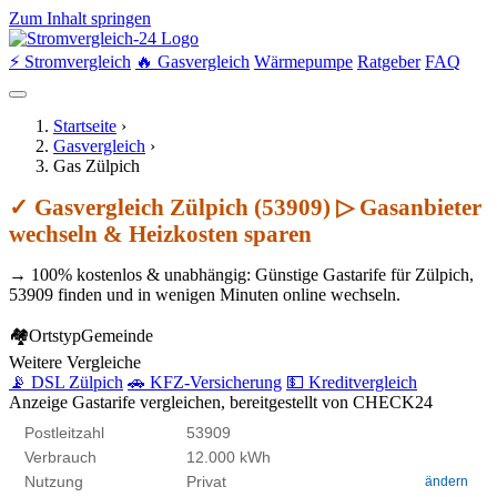
Zum Inhalt springen
⚡ Stromvergleich
🔥 Gasvergleich
Wärmepumpe
Ratgeber
FAQ
Startseite
›
Gasvergleich
›
Gas Zülpich
✓ Gasvergleich Zülpich (53909) ▷ Gasanbieter
wechseln & Heizkosten sparen
→ 100% kostenlos & unabhängig: Günstige Gastarife für Zülpich,
53909 finden und in wenigen Minuten online wechseln.
🏘
Ortstyp
Gemeinde
Weitere Vergleiche
📡 DSL Zülpich
🚗 KFZ-Versicherung
💵 Kreditvergleich
Anzeige
Gastarife vergleichen, bereitgestellt von CHECK24