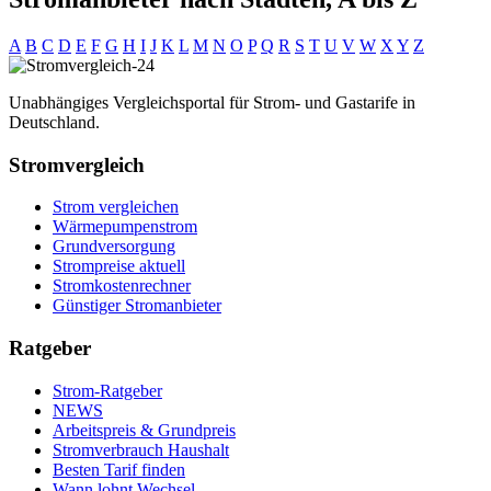
A
B
C
D
E
F
G
H
I
J
K
L
M
N
O
P
Q
R
S
T
U
V
W
X
Y
Z
Unabhängiges Vergleichsportal für Strom- und Gastarife in
Deutschland.
Stromvergleich
Strom vergleichen
Wärmepumpenstrom
Grundversorgung
Strompreise aktuell
Stromkostenrechner
Günstiger Stromanbieter
Ratgeber
Strom-Ratgeber
NEWS
Arbeitspreis & Grundpreis
Stromverbrauch Haushalt
Besten Tarif finden
Wann lohnt Wechsel