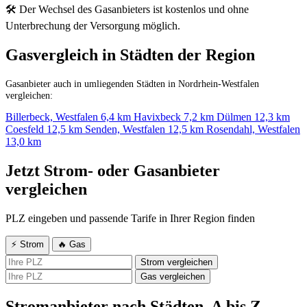
🛠 Der Wechsel des Gasanbieters ist kostenlos und ohne
Unterbrechung der Versorgung möglich.
Gasvergleich in Städten der Region
Gasanbieter auch in umliegenden Städten in Nordrhein-Westfalen
vergleichen:
Billerbeck, Westfalen
6,4 km
Havixbeck
7,2 km
Dülmen
12,3 km
Coesfeld
12,5 km
Senden, Westfalen
12,5 km
Rosendahl, Westfalen
13,0 km
Jetzt Strom- oder Gasanbieter
vergleichen
PLZ eingeben und passende Tarife in Ihrer Region finden
⚡ Strom
🔥 Gas
Strom vergleichen
Gas vergleichen
Stromanbieter nach Städten, A bis Z