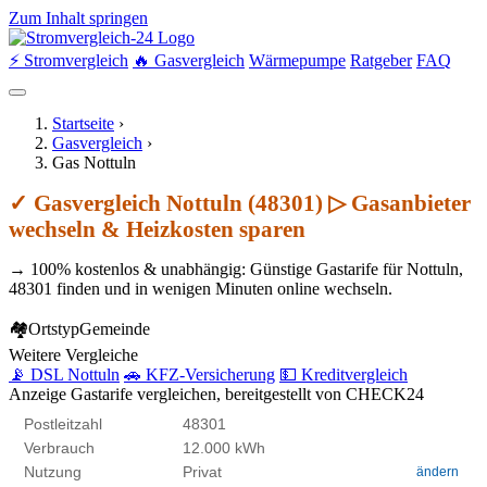
Zum Inhalt springen
⚡ Stromvergleich
🔥 Gasvergleich
Wärmepumpe
Ratgeber
FAQ
Startseite
›
Gasvergleich
›
Gas Nottuln
✓ Gasvergleich Nottuln (48301) ▷ Gasanbieter
wechseln & Heizkosten sparen
→ 100% kostenlos & unabhängig: Günstige Gastarife für Nottuln,
48301 finden und in wenigen Minuten online wechseln.
🏘
Ortstyp
Gemeinde
Weitere Vergleiche
📡 DSL Nottuln
🚗 KFZ-Versicherung
💵 Kreditvergleich
Anzeige
Gastarife vergleichen, bereitgestellt von CHECK24