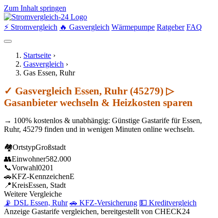
Zum Inhalt springen
⚡ Stromvergleich
🔥 Gasvergleich
Wärmepumpe
Ratgeber
FAQ
Startseite
›
Gasvergleich
›
Gas Essen, Ruhr
✓ Gasvergleich Essen, Ruhr (45279) ▷
Gasanbieter wechseln & Heizkosten sparen
→ 100% kostenlos & unabhängig: Günstige Gastarife für Essen,
Ruhr, 45279 finden und in wenigen Minuten online wechseln.
🏘
Ortstyp
Großstadt
👥
Einwohner
582.000
📞
Vorwahl
0201
🚗
KFZ-Kennzeichen
E
📍
Kreis
Essen, Stadt
Weitere Vergleiche
📡 DSL Essen, Ruhr
🚗 KFZ-Versicherung
💵 Kreditvergleich
Anzeige
Gastarife vergleichen, bereitgestellt von CHECK24