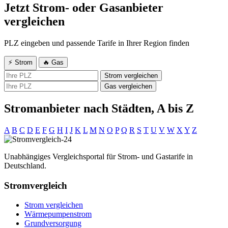
Jetzt Strom- oder Gasanbieter
vergleichen
PLZ eingeben und passende Tarife in Ihrer Region finden
⚡ Strom
🔥 Gas
Strom vergleichen
Gas vergleichen
Stromanbieter nach Städten, A bis Z
A
B
C
D
E
F
G
H
I
J
K
L
M
N
O
P
Q
R
S
T
U
V
W
X
Y
Z
Unabhängiges Vergleichsportal für Strom- und Gastarife in
Deutschland.
Stromvergleich
Strom vergleichen
Wärmepumpenstrom
Grundversorgung