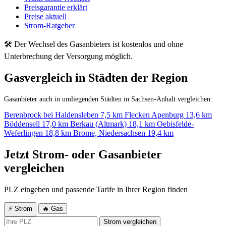
Preisgarantie erklärt
Preise aktuell
Strom-Ratgeber
🛠 Der Wechsel des Gasanbieters ist kostenlos und ohne
Unterbrechung der Versorgung möglich.
Gasvergleich in Städten der Region
Gasanbieter auch in umliegenden Städten in Sachsen-Anhalt vergleichen:
Berenbrock bei Haldensleben
7,5 km
Flecken Apenburg
13,6 km
Böddensell
17,0 km
Berkau (Altmark)
18,1 km
Oebisfelde-
Weferlingen
18,8 km
Brome, Niedersachsen
19,4 km
Jetzt Strom- oder Gasanbieter
vergleichen
PLZ eingeben und passende Tarife in Ihrer Region finden
⚡ Strom
🔥 Gas
Strom vergleichen