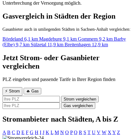
Unterbrechung der Versorgung möglich.
Gasvergleich in Städten der Region
Gasanbieter auch in umliegenden Städten in Sachsen-Anhalt vergleichen:
Bördeland
6,1 km
Magdeburg
9,1 km
Gommern
9,2 km
Barby
(Elbe)
9,7 km
Sülzetal
11,9 km
Breitenhagen
12,9 km
Jetzt Strom- oder Gasanbieter
vergleichen
PLZ eingeben und passende Tarife in Ihrer Region finden
⚡ Strom
🔥 Gas
Strom vergleichen
Gas vergleichen
Stromanbieter nach Städten, A bis Z
A
B
C
D
E
F
G
H
I
J
K
L
M
N
O
P
Q
R
S
T
U
V
W
X
Y
Z