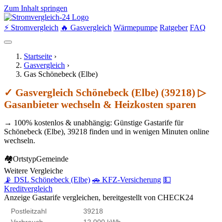
Zum Inhalt springen
⚡ Stromvergleich
🔥 Gasvergleich
Wärmepumpe
Ratgeber
FAQ
Startseite
›
Gasvergleich
›
Gas Schönebeck (Elbe)
✓ Gasvergleich Schönebeck (Elbe) (39218) ▷
Gasanbieter wechseln & Heizkosten sparen
→ 100% kostenlos & unabhängig: Günstige Gastarife für
Schönebeck (Elbe), 39218 finden und in wenigen Minuten online
wechseln.
🏘
Ortstyp
Gemeinde
Weitere Vergleiche
📡 DSL Schönebeck (Elbe)
🚗 KFZ-Versicherung
💵
Kreditvergleich
Anzeige
Gastarife vergleichen, bereitgestellt von CHECK24