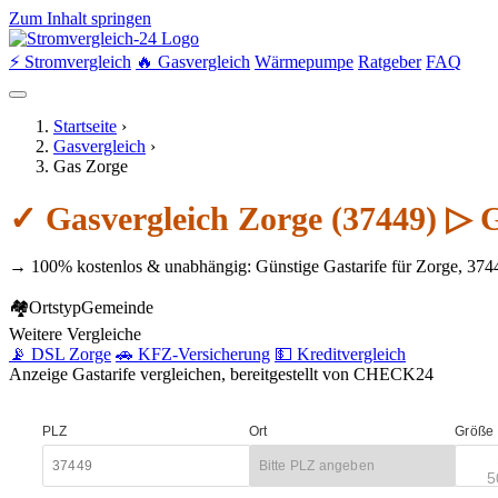
Zum Inhalt springen
⚡ Stromvergleich
🔥 Gasvergleich
Wärmepumpe
Ratgeber
FAQ
Startseite
›
Gasvergleich
›
Gas Zorge
✓ Gasvergleich Zorge (37449) ▷ 
→ 100% kostenlos & unabhängig: Günstige Gastarife für Zorge, 374
🏘
Ortstyp
Gemeinde
Weitere Vergleiche
📡 DSL Zorge
🚗 KFZ-Versicherung
💵 Kreditvergleich
Anzeige
Gastarife vergleichen, bereitgestellt von CHECK24