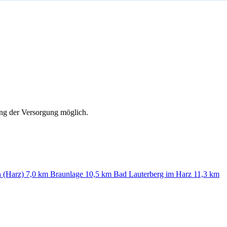
ung der Versorgung möglich.
n (Harz)
7,0 km
Braunlage
10,5 km
Bad Lauterberg im Harz
11,3 km