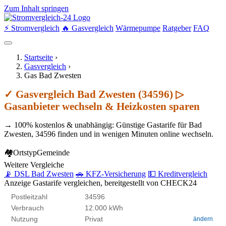
Zum Inhalt springen
⚡ Stromvergleich
🔥 Gasvergleich
Wärmepumpe
Ratgeber
FAQ
Startseite
›
Gasvergleich
›
Gas Bad Zwesten
✓ Gasvergleich Bad Zwesten (34596) ▷
Gasanbieter wechseln & Heizkosten sparen
→ 100% kostenlos & unabhängig: Günstige Gastarife für Bad
Zwesten, 34596 finden und in wenigen Minuten online wechseln.
🏘
Ortstyp
Gemeinde
Weitere Vergleiche
📡 DSL Bad Zwesten
🚗 KFZ-Versicherung
💵 Kreditvergleich
Anzeige
Gastarife vergleichen, bereitgestellt von CHECK24