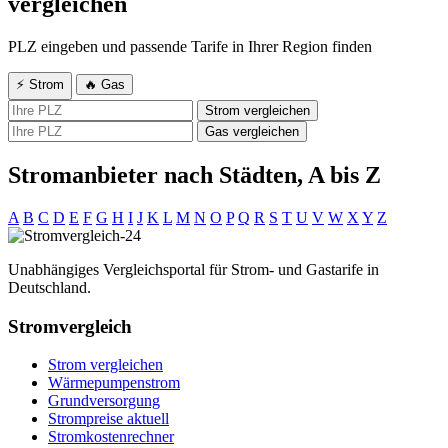
vergleichen
PLZ eingeben und passende Tarife in Ihrer Region finden
⚡ Strom
🔥 Gas
Strom vergleichen
Gas vergleichen
Stromanbieter nach Städten, A bis Z
A
B
C
D
E
F
G
H
I
J
K
L
M
N
O
P
Q
R
S
T
U
V
W
X
Y
Z
Unabhängiges Vergleichsportal für Strom- und Gastarife in
Deutschland.
Stromvergleich
Strom vergleichen
Wärmepumpenstrom
Grundversorgung
Strompreise aktuell
Stromkostenrechner