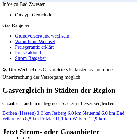
Infos zu Bad Zwesten
Ortstyp:
Gemeinde
Gas-Ratgeber
Grundversorgung wechseln
Wann lohnt Wechsel
Preisgarantie erklärt
Preise aktuell
Strom-Ratgeber
🛠 Der Wechsel des Gasanbieters ist kostenlos und ohne
Unterbrechung der Versorgung möglich.
Gasvergleich in Städten der Region
Gasanbieter auch in umliegenden Städten in Hessen vergleichen:
Borken (Hessen)
3,0 km
Jesberg
6,0 km
Neuental
6,0 km
Bad
Wildungen
8,8 km
Fritzlar
11,1 km
Wabern
12,9 km
Jetzt Strom- oder Gasanbieter