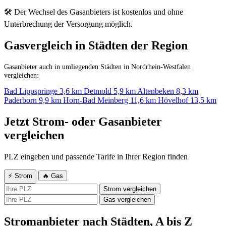
🛠 Der Wechsel des Gasanbieters ist kostenlos und ohne
Unterbrechung der Versorgung möglich.
Gasvergleich in Städten der Region
Gasanbieter auch in umliegenden Städten in Nordrhein-Westfalen
vergleichen:
Bad Lippspringe
3,6 km
Detmold
5,9 km
Altenbeken
8,3 km
Paderborn
9,9 km
Horn-Bad Meinberg
11,6 km
Hövelhof
13,5 km
Jetzt Strom- oder Gasanbieter
vergleichen
PLZ eingeben und passende Tarife in Ihrer Region finden
⚡ Strom
🔥 Gas
Strom vergleichen
Gas vergleichen
Stromanbieter nach Städten, A bis Z