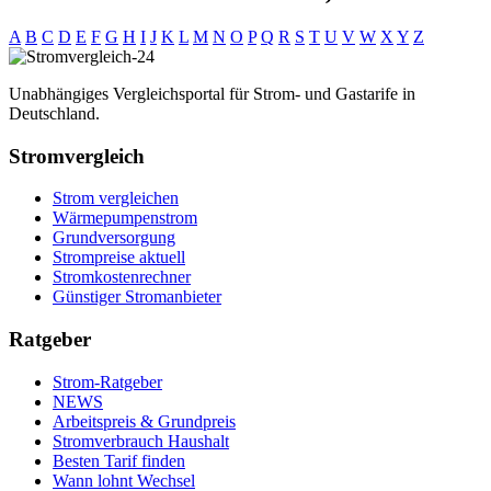
A
B
C
D
E
F
G
H
I
J
K
L
M
N
O
P
Q
R
S
T
U
V
W
X
Y
Z
Unabhängiges Vergleichsportal für Strom- und Gastarife in
Deutschland.
Stromvergleich
Strom vergleichen
Wärmepumpenstrom
Grundversorgung
Strompreise aktuell
Stromkostenrechner
Günstiger Stromanbieter
Ratgeber
Strom-Ratgeber
NEWS
Arbeitspreis & Grundpreis
Stromverbrauch Haushalt
Besten Tarif finden
Wann lohnt Wechsel