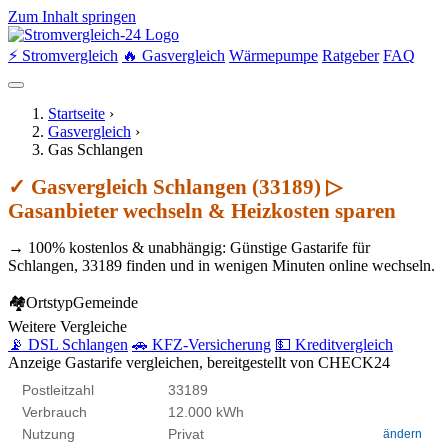
Zum Inhalt springen
⚡ Stromvergleich
🔥 Gasvergleich
Wärmepumpe
Ratgeber
FAQ
Startseite
›
Gasvergleich
›
Gas Schlangen
✓ Gasvergleich Schlangen (33189) ▷
Gasanbieter wechseln & Heizkosten sparen
→ 100% kostenlos & unabhängig: Günstige Gastarife für
Schlangen, 33189 finden und in wenigen Minuten online wechseln.
🏘
Ortstyp
Gemeinde
Weitere Vergleiche
📡 DSL Schlangen
🚗 KFZ-Versicherung
💵 Kreditvergleich
Anzeige
Gastarife vergleichen, bereitgestellt von CHECK24