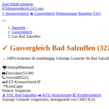
Zum Inhalt springen
⚡ Stromvergleich
🔥 Gasvergleich
Wärmepumpe
Ratgeber
FAQ
Startseite
›
Gasvergleich
›
Gas Bad Salzuflen
✓ Gasvergleich Bad Salzuflen (32
→ 100% kostenlos & unabhängig: Günstige Gastarife für Bad Salzufl
🏘
Ortstyp
Mittelstadt
👥
Einwohner
53.000
📞
Vorwahl
05222
🚗
KFZ-Kennzeichen
LIP
📍
Kreis
Lippe
Weitere Vergleiche
📡 DSL Bad Salzuflen
🚗 KFZ-Versicherung
💵 Kreditvergleich
Anzeige
Gastarife vergleichen, bereitgestellt von CHECK24