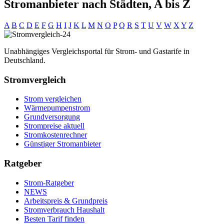
Stromanbieter nach Städten, A bis Z
A
B
C
D
E
F
G
H
I
J
K
L
M
N
O
P
Q
R
S
T
U
V
W
X
Y
Z
Unabhängiges Vergleichsportal für Strom- und Gastarife in
Deutschland.
Stromvergleich
Strom vergleichen
Wärmepumpenstrom
Grundversorgung
Strompreise aktuell
Stromkostenrechner
Günstiger Stromanbieter
Ratgeber
Strom-Ratgeber
NEWS
Arbeitspreis & Grundpreis
Stromverbrauch Haushalt
Besten Tarif finden