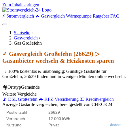
Zum Inhalt springen
⚡ Stromvergleich
🔥 Gasvergleich
Wärmepumpe
Ratgeber
FAQ
Startseite
›
Gasvergleich
›
Gas Großefehn
✓ Gasvergleich Großefehn (26629) ▷
Gasanbieter wechseln & Heizkosten sparen
→ 100% kostenlos & unabhängig: Günstige Gastarife für
Großefehn, 26629 finden und in wenigen Minuten online wechseln.
🏘
Ortstyp
Gemeinde
Weitere Vergleiche
📡 DSL Großefehn
🚗 KFZ-Versicherung
💵 Kreditvergleich
Anzeige
Gastarife vergleichen, bereitgestellt von CHECK24