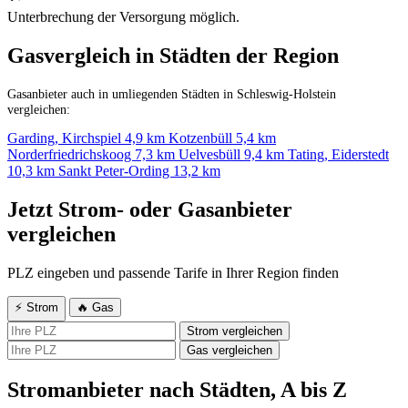
Unterbrechung der Versorgung möglich.
Gasvergleich in Städten der Region
Gasanbieter auch in umliegenden Städten in Schleswig-Holstein
vergleichen:
Garding, Kirchspiel
4,9 km
Kotzenbüll
5,4 km
Norderfriedrichskoog
7,3 km
Uelvesbüll
9,4 km
Tating, Eiderstedt
10,3 km
Sankt Peter-Ording
13,2 km
Jetzt Strom- oder Gasanbieter
vergleichen
PLZ eingeben und passende Tarife in Ihrer Region finden
⚡ Strom
🔥 Gas
Strom vergleichen
Gas vergleichen
Stromanbieter nach Städten, A bis Z