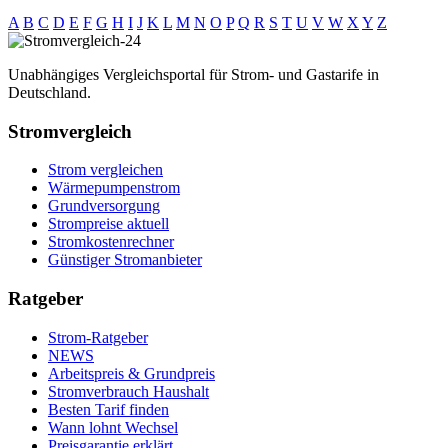
A
B
C
D
E
F
G
H
I
J
K
L
M
N
O
P
Q
R
S
T
U
V
W
X
Y
Z
Unabhängiges Vergleichsportal für Strom- und Gastarife in
Deutschland.
Stromvergleich
Strom vergleichen
Wärmepumpenstrom
Grundversorgung
Strompreise aktuell
Stromkostenrechner
Günstiger Stromanbieter
Ratgeber
Strom-Ratgeber
NEWS
Arbeitspreis & Grundpreis
Stromverbrauch Haushalt
Besten Tarif finden
Wann lohnt Wechsel
Preisgarantie erklärt