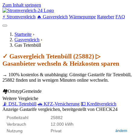
Zum Inhalt springen
⚡ Stromvergleich
🔥 Gasvergleich
Wärmepumpe
Ratgeber
FAQ
Startseite
›
Gasvergleich
›
Gas Tetenbüll
✓ Gasvergleich Tetenbüll (25882) ▷
Gasanbieter wechseln & Heizkosten sparen
→ 100% kostenlos & unabhängig: Günstige Gastarife für Tetenbüll,
25882 finden und in wenigen Minuten online wechseln.
🏘
Ortstyp
Gemeinde
Weitere Vergleiche
📡 DSL Tetenbüll
🚗 KFZ-Versicherung
💵 Kreditvergleich
Anzeige
Gastarife vergleichen, bereitgestellt von CHECK24